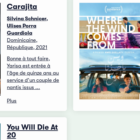
Carajita
Silvina Schnicer,
Ulises Porra
Guardiola
Dominicaine,
République, 2021
Bonne à tout faire,
Yarisa est entrée à
l’âge de quinze ans au
service d’un couple de
nantis issus ...
Plus
You Will Die At
20