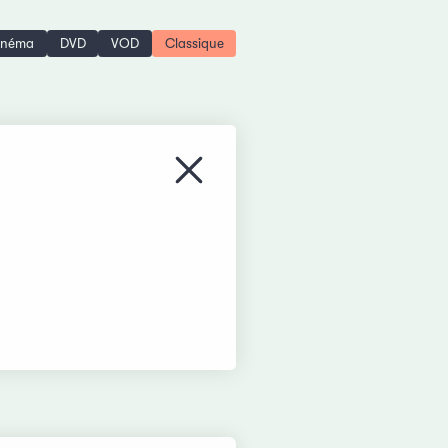
inéma
DVD
VOD
Classique
Fermer le menu