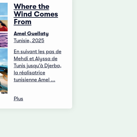
Where the
Wind Comes
From
Amel Guellaty
Tunisie, 2025
En suivant les pas de
Mehdi et Alyssa de
Tunis jusqu’à Djerba,
la réalisatrice
tunisienne Amel ...
Plus