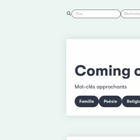
Titre
Réalisati
Coming o
Mot-clés approchants
Famille
Poésie
Religi