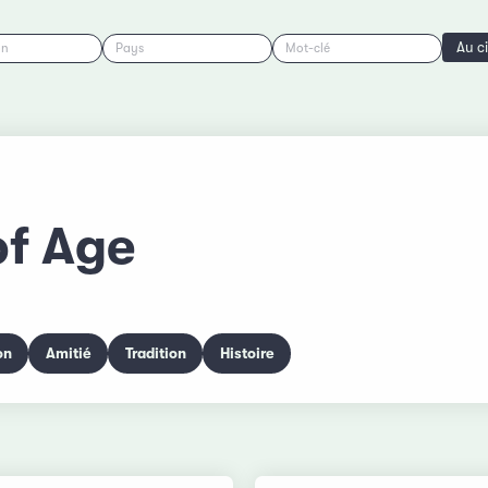
Au c
on
Pays
Mot-clé
f Age
on
Amitié
Tradition
Histoire