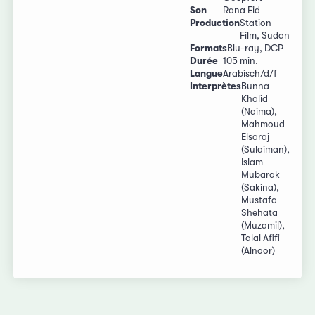
Son
Rana Eid
Production
Station
Film, Sudan
Formats
Blu-ray, DCP
Durée
105 min.
Langue
Arabisch/d/f
Interprètes
Bunna
Khalid
(Naima),
Mahmoud
Elsaraj
(Sulaiman),
Islam
Mubarak
(Sakina),
Mustafa
Shehata
(Muzamil),
Talal Afifi
(Alnoor)