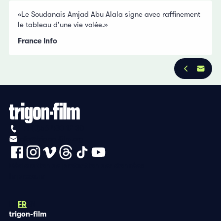
«Le Soudanais Amjad Abu Alala signe avec raffinement
le tableau d'une vie volée.»
France Info
+41 (0)56 430 12 30
info@trigon-film.org
Déclaration de protection des données
Impressum
DE
FR
EN
trigon-film