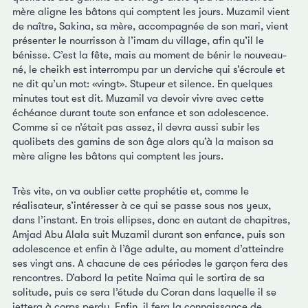
mère aligne les bâtons qui comptent les jours. Muzamil vient
de naître, Sakina, sa mère, accompagnée de son mari, vient
présenter le nourrisson à l’imam du village, afin qu’il le
bénisse. C’est la fête, mais au moment de bénir le nouveau-
né, le cheikh est interrompu par un derviche qui s’écroule et
ne dit qu’un mot: «vingt». Stupeur et silence. En quelques
minutes tout est dit. Muzamil va devoir vivre avec cette
échéance durant toute son enfance et son adolescence.
Comme si ce n’était pas assez, il devra aussi subir les
quolibets des gamins de son âge alors qu’à la maison sa
mère aligne les bâtons qui comptent les jours.
Très vite, on va oublier cette prophétie et, comme le
réalisateur, s’intéresser à ce qui se passe sous nos yeux,
dans l’instant. En trois ellipses, donc en autant de chapitres,
Amjad Abu Alala suit Muzamil durant son enfance, puis son
adolescence et enfin à l’âge adulte, au moment d’atteindre
ses vingt ans. A chacune de ces périodes le garçon fera des
rencontres. D’abord la petite Naima qui le sortira de sa
solitude, puis ce sera l’étude du Coran dans laquelle il se
jettera à corps perdu. Enfin, il fera la connaissance de