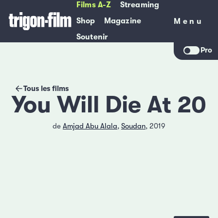
Films A-Z
Streaming
Shop
Magazine
Menu
Menu
Soutenir
Pro
Tous les films
You Will Die At 20
de
Amjad Abu Alala
,
Soudan
, 2019