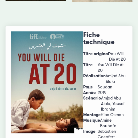
Fiche
technique
Titre original
You Will
Die At 20
Titre
You Will Die At
20
Réalisation
Amjad Abu
Alala
Pays
Soudan
Année
2019
Scénario
Amjad Abu
Alala, Yousef
Ibrahim
Montage
Hiba Osman
Musique
Amine
Bouhafa
Image
Sébastien
Goepfert