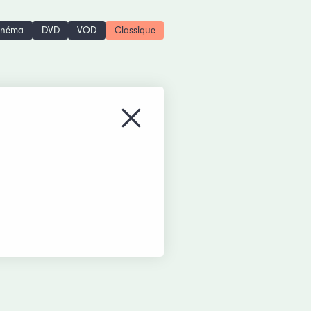
inéma
DVD
VOD
Classique
Fermer le menu