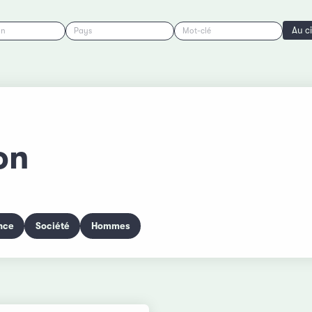
Au c
on
Pays
Mot-clé
on
nce
Société
Hommes