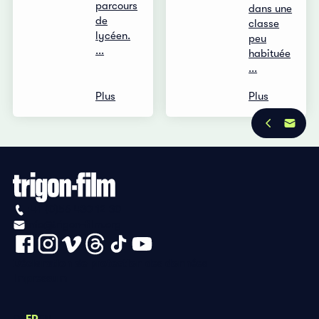
parcours
dans une
de
classe
lycéen.
peu
...
habituée
...
Plus
Plus
+41 (0)56 430 12 30
info@trigon-film.org
Déclaration de protection des données
Impressum
DE
FR
EN