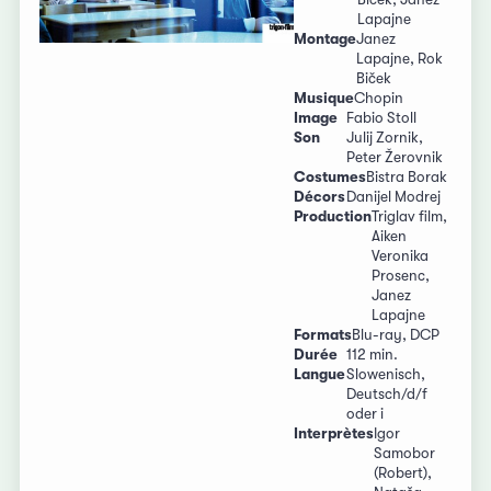
Lapajne
Montage
Janez
Lapajne, Rok
Biček
Musique
Chopin
Image
Fabio Stoll
Son
Julij Zornik,
Peter Žerovnik
Costumes
Bistra Borak
Décors
Danijel Modrej
Production
Triglav film,
Aiken
Veronika
Prosenc,
Janez
Lapajne
Formats
Blu-ray, DCP
Durée
112 min.
Langue
Slowenisch,
Deutsch/d/f
oder i
Interprètes
Igor
Samobor
(Robert),