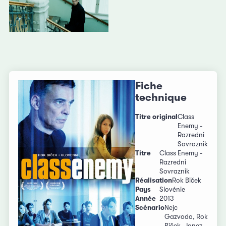
Fiche
technique
Titre original
Class
Enemy -
Razredni
Sovraznik
Titre
Class Enemy -
Razredni
Sovraznik
Réalisation
Rok Biček
Pays
Slovénie
Année
2013
Scénario
Nejc
Gazvoda, Rok
Biček, Janez