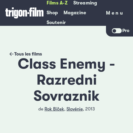
Films A-Z
Streaming
Shop
Magazine
Menu
Menu
Soutenir
Pro
Tous les films
Class Enemy -
Razredni
Sovraznik
de
Rok Biček
,
Slovénie
, 2013