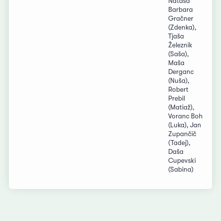
Nataša
Barbara
Gračner
(Zdenka),
Tjaša
Železnik
(Saša),
Maša
Derganc
(Nuša),
Robert
Prebil
(Matiaž),
Voranc Boh
(Luka), Jan
Zupančič
(Tadej),
Daša
Cupevski
(Sabina)