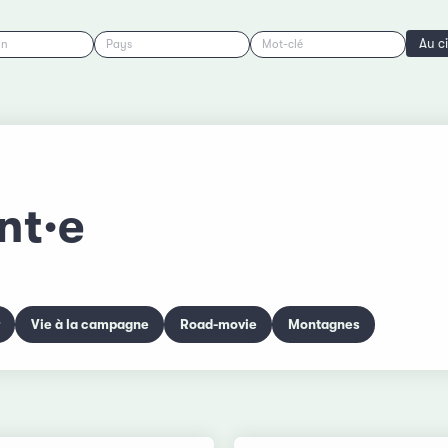
Au c
on
Pays
Mot-clé
nt·e
Vie à la campagne
Road-movie
Montagnes