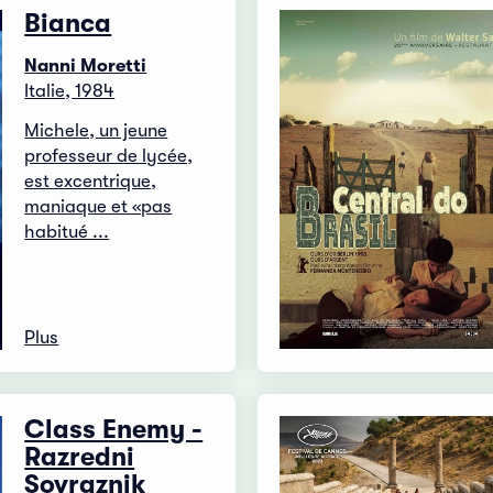
Bianca
Nanni Moretti
Italie, 1984
Michele, un jeune
professeur de lycée,
est excentrique,
maniaque et «pas
habitué ...
Plus
Class Enemy -
Razredni
Sovraznik