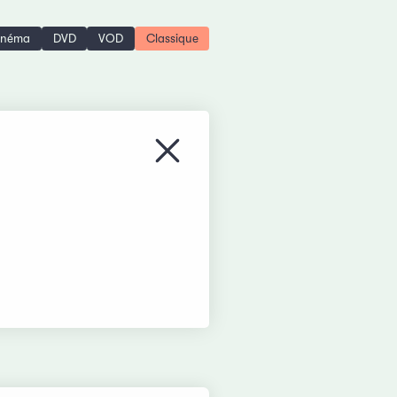
inéma
DVD
VOD
Classique
Fermer le menu