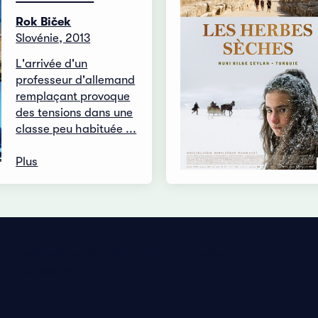
Rok Biček
Slovénie, 2013
L'arrivée d'un
professeur d'allemand
remplaçant provoque
des tensions dans une
classe peu habituée ...
Plus
Déclaration de protection des données
Impressum