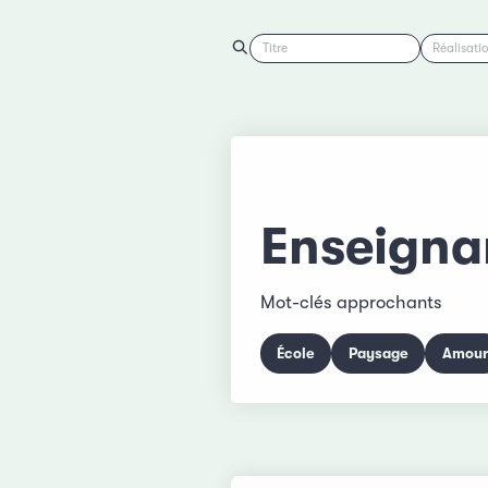
Titre
Réalisati
Enseigna
Mot-clés approchants
École
Paysage
Amour