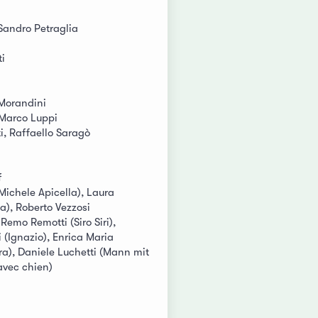
Sandro Petraglia
ti
Morandini
 Marco Luppi
i, Raffaello Saragò
f
Michele Apicella), Laura
a), Roberto Vezzosi
emo Remotti (Siro Siri),
 (Ignazio), Enrica Maria
a), Daniele Luchetti (Mann mit
vec chien)