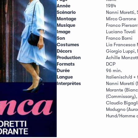
Année
1984
Scénario
Nanni Moretti, 
Montage
Mirco Garrone
Musique
Franco Piersan
Image
Luciano Tovoli
Son
Franco Borni
Costumes
Lia Francesca 
Décors
Giorgio Luppi,
Production
Achille Manzott
Formats
DCP
Durée
96 min.
Langue
Italienisch/d + 
Interprètes
Nanni Moretti (
Morante (Bianc
(Commissary), R
Claudio Bigagli
Modugno (Auror
Hund/Homme a