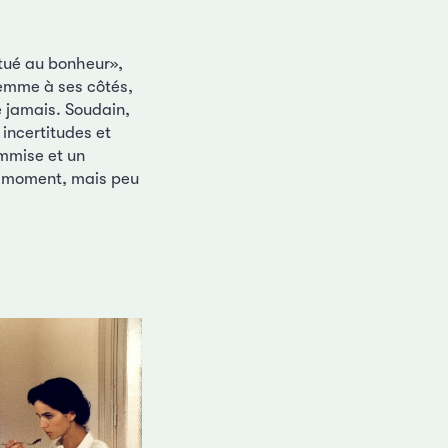
itué au bonheur»,
 femme à ses côtés,
e jamais. Soudain,
incertitudes et
ommise et un
on moment, mais peu