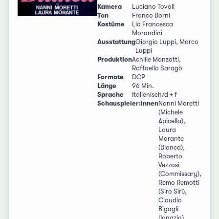
Kamera
Luciano Tovoli
Ton
Franco Borni
Kostüme
Lia Francesca
Morandini
Ausstattung
Giorgio Luppi, Marco
Luppi
Produktion
Achille Manzotti,
Raffaello Saragò
Formate
DCP
Länge
96 Min.
Sprache
Italienisch/d + f
Schauspieler:innen
Nanni Moretti
(Michele
Apicella),
Laura
Morante
(Bianca),
Roberto
Vezzosi
(Commissary),
Remo Remotti
(Siro Siri),
Claudio
Bigagli
(Ignazio),