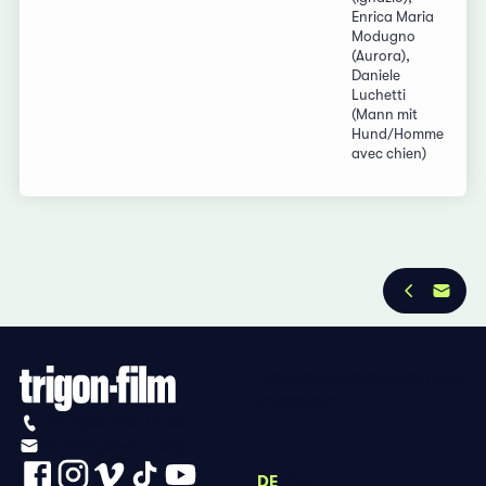
Enrica Maria
Modugno
(Aurora),
Daniele
Luchetti
(Mann mit
Hund/Homme
avec chien)
Datenschutzbestimmungen
Impressum
+41 (0)56 430 12 30
info@trigon-film.org
DE
FR
EN