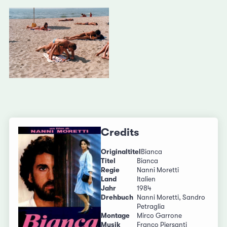
Credits
Originaltitel
Bianca
Titel
Bianca
Regie
Nanni Moretti
Land
Italien
Jahr
1984
Drehbuch
Nanni Moretti, Sandro
Petraglia
Montage
Mirco Garrone
Musik
Franco Piersanti