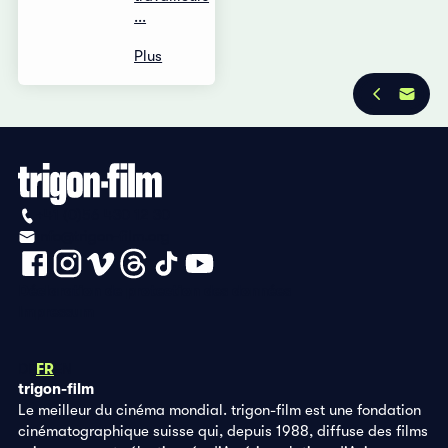
...
Plus
+41 (0)56 430 12 30
info@trigon-film.org
Déclaration de protection des données
Impressum
DE
FR
EN
trigon-film
Le meilleur du cinéma mondial. trigon-film est une fondation
cinématographique suisse qui, depuis 1988, diffuse des films