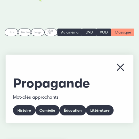
Mot-
Au cinéma
DVD
VOD
Classique
Titre
Réalisation
Pays
clé
Fermer
Propagande
Mot-clés approchants
Histoire
Comédie
Éducation
Littérature