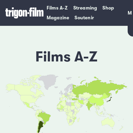
Films A-Z
Streaming
Shop
M
M
Magazine
Soutenir
Films A-Z