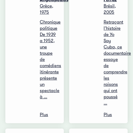
Grèce,
Brésil,
1975
2005
Chronique
Retraçant
politique
l'histoire
De 1939
de Yo
a 1952,
Soy
une
Cuba, ce
troupe
documentaire
de
essaye
comédiens
de
itinérante
comprendre
présente
les
un
raisons
spectacle
qui ont
à ...
poussé
...
Plus
Plus