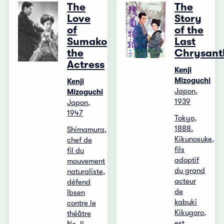
The
The
Love
Story
of
of the
Sumako
Last
the
Chrysan
Actress
Kenji
Mizoguchi
Kenji
Japon,
Mizoguchi
1939
Japon,
1947
Tokyo,
1888.
Shimamura,
Kikunosuke,
chef de
fils
fil du
adoptif
mouvement
du grand
naturaliste,
acteur
défend
de
Ibsen
kabuki
contre le
Kikugoro,
théâtre
est