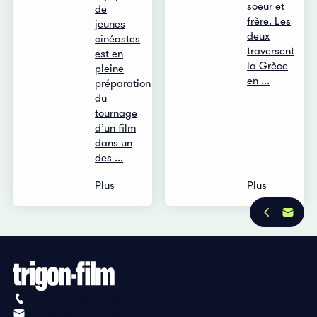
soeur et
de
frère. Les
jeunes
deux
cinéastes
traversent
est en
la Grèce
pleine
en ...
préparation
du
tournage
d’un film
dans un
des ...
Plus
Plus
+41 (0)56 430 12 30
info@trigon-film.org