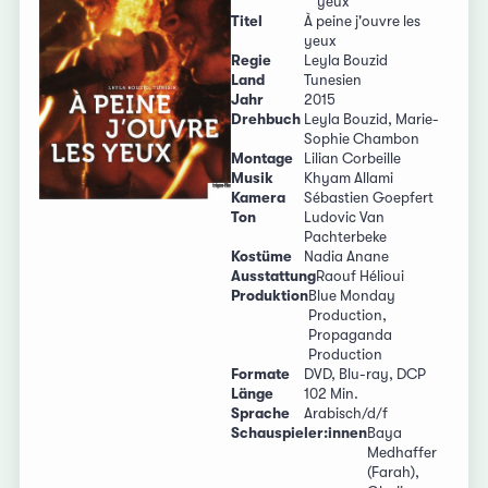
yeux
Titel
À peine j'ouvre les
yeux
Regie
Leyla Bouzid
Land
Tunesien
Jahr
2015
Drehbuch
Leyla Bouzid, Marie-
Sophie Chambon
Montage
Lilian Corbeille
Musik
Khyam Allami
Kamera
Sébastien Goepfert
Ton
Ludovic Van
Pachterbeke
Kostüme
Nadia Anane
Ausstattung
Raouf Hélioui
Produktion
Blue Monday
Production,
Propaganda
Production
Formate
DVD, Blu-ray, DCP
Länge
102 Min.
Sprache
Arabisch/d/f
Schauspieler:innen
Baya
Medhaffer
(Farah),