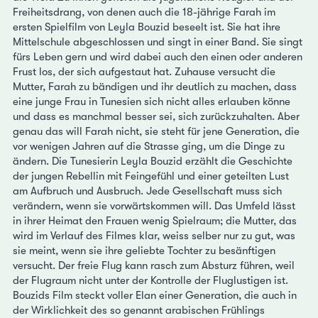
Freiheitsdrang, von denen auch die 18-jährige Farah im
ersten Spielfilm von Leyla Bouzid beseelt ist. Sie hat ihre
Mittelschule abgeschlossen und singt in einer Band. Sie singt
fürs Leben gern und wird dabei auch den einen oder anderen
Frust los, der sich aufgestaut hat. Zuhause versucht die
Mutter, Farah zu bändigen und ihr deutlich zu machen, dass
eine junge Frau in Tunesien sich nicht alles erlauben könne
und dass es manchmal besser sei, sich zurückzuhalten. Aber
genau das will Farah nicht, sie steht für jene Generation, die
vor wenigen Jahren auf die Strasse ging, um die Dinge zu
ändern. Die Tunesierin Leyla Bouzid erzählt die Geschichte
der jungen Rebellin mit Feingefühl und einer geteilten Lust
am Aufbruch und Ausbruch. Jede Gesellschaft muss sich
verändern, wenn sie vorwärtskommen will. Das Umfeld lässt
in ihrer Heimat den Frauen wenig Spielraum; die Mutter, das
wird im Verlauf des Filmes klar, weiss selber nur zu gut, was
sie meint, wenn sie ihre geliebte Tochter zu besänftigen
versucht. Der freie Flug kann rasch zum Absturz führen, weil
der Flugraum nicht unter der Kontrolle der Fluglustigen ist.
Bouzids Film steckt voller Elan einer Generation, die auch in
der Wirklichkeit des so genannt arabischen Frühlings