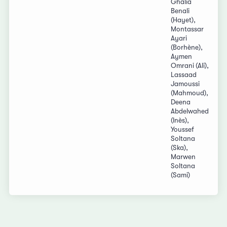
Ghalia
Benali
(Hayet),
Montassar
Ayari
(Borhène),
Aymen
Omrani (Ali),
Lassaad
Jamoussi
(Mahmoud),
Deena
Abdelwahed
(Inès),
Youssef
Soltana
(Ska),
Marwen
Soltana
(Sami)