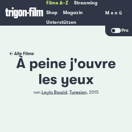
Filme A–Z
Streaming
Shop
Magazin
Menü
Menü
Unterstützen
Pro
Alle Filme
À peine j'ouvre
les yeux
von
Leyla Bouzid
,
Tunesien
, 2015