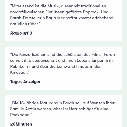
"Mitreissend ist die Musik, dieser mit traditionellen
nordafrikanischen Einflüssen gefärbte Poprock. Und
Farah-Darstellerin Baya Medhaffar kommt erfrischend
natürlich rüber."
Radio srf 3
"Die Konzertszenen sind die schönsten des Films: Farah
schreit ihre Leidenschaft und ihren Lebenshunger in ihr
Publikum - und über die Leinwand hinaus in den
Kinosaal."
Tages-Anzeiger
„Die 18-jährige Maturandin Farah soll auf Wunsch ihrer
Familie Ärztin werden, aber ihr Herz schlägt für eine
Rockband.“
20Minuten