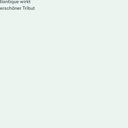
tlantique wirkt
derschöner Tribut