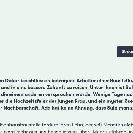
Strea
on Dakar beschliessen betrogene Arbeiter einer Baustelle
und in eine bessere Zukunft zu reisen. Unter ihnen ist Su
 die einem anderen versprochen wurde. Wenige Tage nac
r die Hochzeitsfeier der jungen Frau, und ein mysteriöses
r Nachbarschaft. Ada hat keine Ahnung, dass Suleiman z
 Hochhausbaustelle fordern ihren Lohn, der seit Monaten nic
es nicht mehr aus und beschliessen, übers Meer zu fahren un