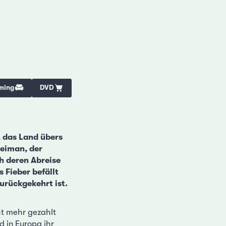
ming
DVD
, das Land übers
leiman, der
h deren Abreise
 Fieber befällt
urückgekehrt ist.
ht mehr gezahlt
d in Europa ihr