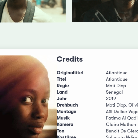
Credits
Originaltitel
Atlantique
Titel
Atlantique
Regie
Mati Diop
Land
Senegal
Jahr
2019
Drehbuch
Mati Diop. Oli
Montage
Aël Dallier Veg
Musik
Fatima Al Qadi
Kamera
Claire Mathon
Ton
Benoit De Cler
Kostüme
Salimata Ndiay