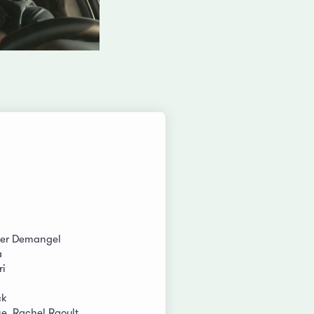
vier Demangel
a
ri
ck
e, Rachel Raoult