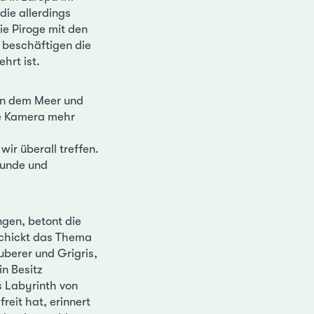
die allerdings
e Piroge mit den
 beschäftigen die
hrt ist.
hen dem Meer und
ie Kamera mehr
ir überall treffen.
reunde und
ngen, betont die
schickt das Thema
uberer und Grigris,
n Besitz
s Labyrinth von
reit hat, erinnert