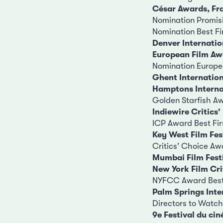
César Awards, Fr
Nomination Promis
Nomination Best Fir
Denver Internatio
European Film Aw
Nomination Europe
Ghent Internation
Hamptons Internat
Golden Starfish A
Indiewire Critics'
ICP Award Best Fir
Key West Film Fes
Critics' Choice Aw
Mumbai Film Fest
New York Film Cri
NYFCC Award Best 
Palm Springs Inte
Directors to Watch
9e Festival du ci