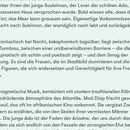
nter ihnen der junge Souleiman, der Lover der schönen Ada, 
esserem Haus versprochen wurde. Bald wissen alle, dass di
ist; das Meer kann grausam sein. Eigenartige Vorkommnisse
 sucht nach Suleiman, der womöglich noch lebt und zurückgeke
fantastisch bei Nacht, kakophonisch tagsüber, liegt zwisc
Turmbau, zwischen einer unüberwindbaren Barriere – die d
pnotisch als schön und poetisch zeigt – und dem Smog der
g. Es sind die Frauen, die im Stadtbild dominieren und die w
n Figuren, die sich widersetzen und Gerechtigkeit für ihre F
.
magnetische Musik, kombiniert mit starken traditionellen Klä
bedrückende Atmosphäre des Atlantiks. Mati Diop frischt ge
auf, das oft im afrikanischen Kino vorkommt. Sie vergisst Za
rn zu erzählen, die von den Seelen ihrer vermissten Männer i
ie junge Ada ist der Faden der Ariadne, der uns durch da
em sie sich endlich von den Fesseln der arrangierten Ehe bef