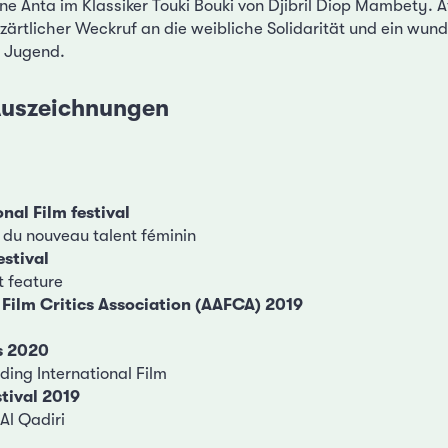
ne Anta im Klassiker Touki Bouki von Djibril Diop Mambety. A
 zärtlicher Weckruf an die weibliche Solidarität und ein wun
e Jugend.
 Auszeichnungen
nal Film festival
 du nouveau talent féminin
estival
t feature
Film Critics Association (AAFCA) 2019
s 2020
ding International Film
tival 2019
Al Qadiri