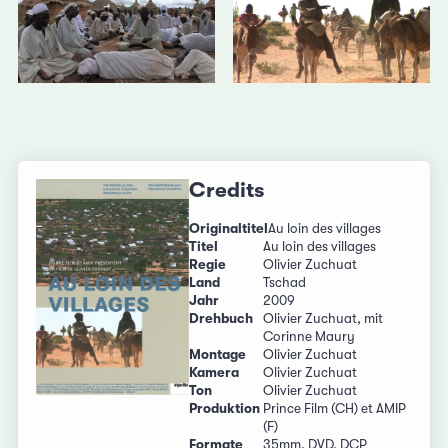
Credits
Originaltitel
Au loin des villages
Titel
Au loin des villages
Regie
Olivier Zuchuat
Land
Tschad
Jahr
2009
Drehbuch
Olivier Zuchuat, mit
Corinne Maury
Montage
Olivier Zuchuat
Kamera
Olivier Zuchuat
Ton
Olivier Zuchuat
Produktion
Prince Film (CH) et AMIP
(F)
Formate
35mm, DVD, DCP