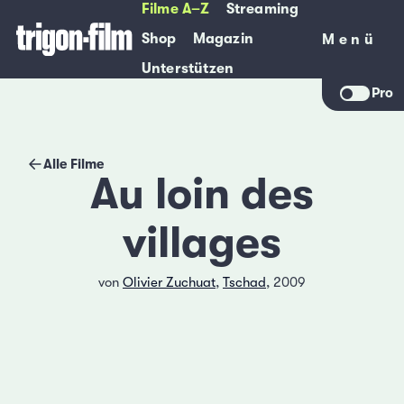
Filme A–Z
Streaming
Shop
Magazin
Menü
Menü
Unterstützen
Pro
Alle Filme
Au loin des
villages
von
Olivier Zuchuat
,
Tschad
, 2009