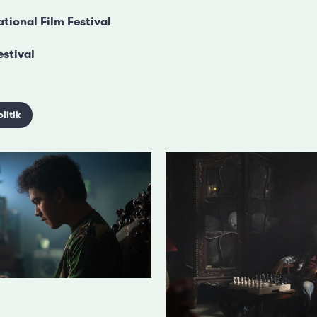
tional Film Festival
estival
olitik