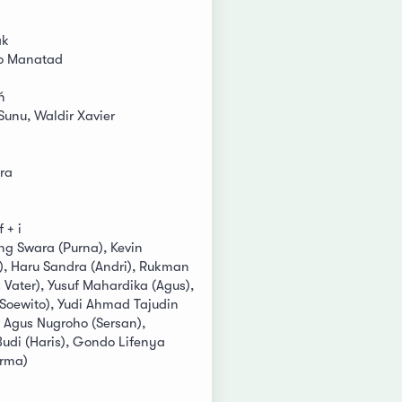
ak
co Manatad
ń
Sunu, Waldir Xavier
ara
 + i
g Swara (Purna), Kevin
b), Haru Sandra (Andri), Rukman
 Vater), Yusuf Mahardika (Agus),
Soewito), Yudi Ahmad Tajudin
o Agus Nugroho (Sersan),
di (Haris), Gondo Lifenya
Irma)