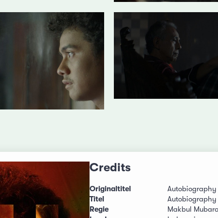
Credits
Originaltitel
Autobiography
Titel
Autobiography
Regie
Makbul Mubar