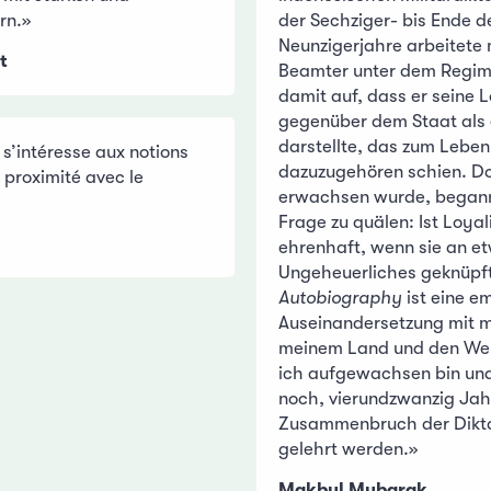
rn.»
der Sechziger- bis Ende d
Neunzigerjahre arbeitete 
t
Beamter unter dem Regim
damit auf, dass er seine L
gegenüber dem Staat als
darstellte, das zum Leben
s’intéresse aux notions
dazuzugehören schien. Do
 proximité avec le
erwachsen wurde, begann
Frage zu quälen: Ist Loyal
ehrenhaft, wenn sie an e
Ungeheuerliches geknüpft
Autobiography
ist eine e
Auseinandersetzung mit 
meinem Land und den Wer
ich aufgewachsen bin und
noch, vierundzwanzig Ja
Zusammenbruch der Diktat
gelehrt werden.»
Makbul Mubarak