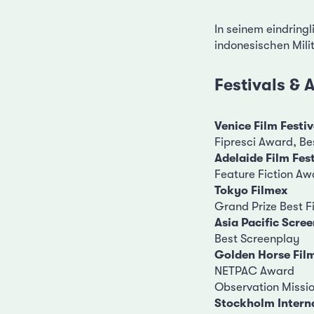
In seinem eindring
indonesischen Mili
Festivals &
Venice Film Festi
Fipresci Award, Be
Adelaide Film Fest
Feature Fiction Aw
Tokyo Filmex
Grand Prize Best F
Asia Pacific Scre
Best Screenplay
Golden Horse Film
NETPAC Award
Observation Missi
Stockholm Interna