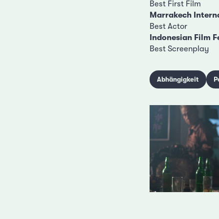
Best First Film
Marrakech Interna
Best Actor
Indonesian Film F
Best Screenplay
Abhängigkeit
P