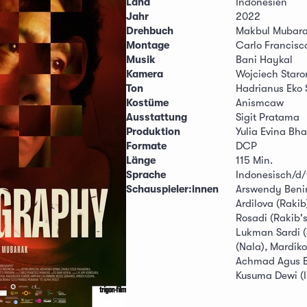
Land
Indonesien
Jahr
2022
Drehbuch
Makbul Mubar
Montage
Carlo Francis
Musik
Bani Haykal
Kamera
Wojciech Staro
Ton
Hadrianus Eko 
Kostüme
Anismcaw
Ausstattung
Sigit Pratama
Produktion
Yulia Evina Bh
Formate
DCP
Länge
115 Min.
Sprache
Indonesisch/d/f
Schauspieler:innen
Arswendy Benin
Ardilova (Raki
Rosadi (Rakib's
Lukman Sardi (
(Nala), Mardik
Achmad Agus Bu
Kusuma Dewi (