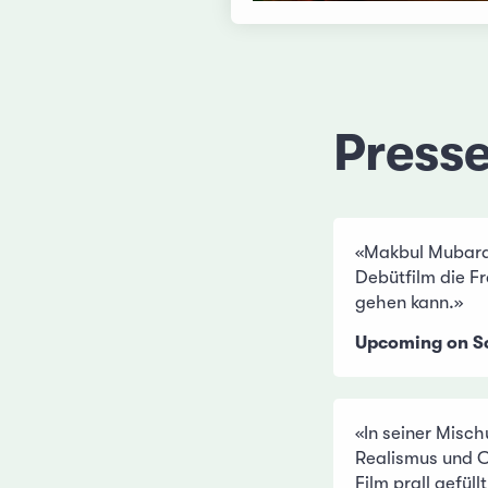
Press
«Makbul Mubarak
Debütfilm die Fr
gehen kann.»
Upcoming on S
«In seiner Misc
Realismus und C
Film prall gefüll