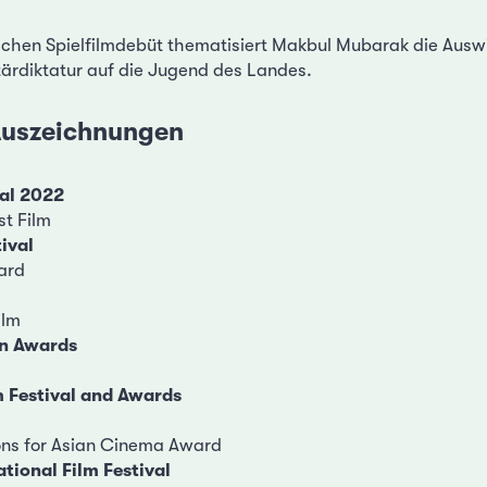
lichen Spielfilmdebüt thematisiert Makbul Mubarak die Ausw
tärdiktatur auf die Jugend des Landes.
 Auszeichnungen
val 2022
st Film
ival
ard
ilm
en Awards
 Festival and Awards
ons for Asian Cinema Award
tional Film Festival