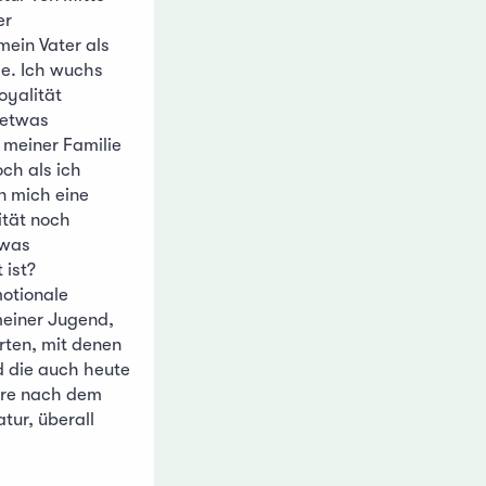
er
mein Vater als
e. Ich wuchs
oyalität
 etwas
 meiner Familie
ch als ich
 mich eine
ität noch
twas
 ist?
motionale
meiner Jugend,
ten, mit denen
 die auch heute
hre nach dem
ur, überall