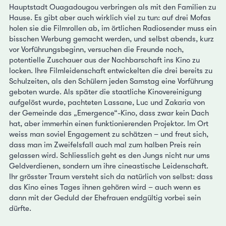
Hauptstadt Ouagadougou verbringen als mit den Familien zu
Hause. Es gibt aber auch wirklich viel zu tun: auf drei Mofas
holen sie die Filmrollen ab, im örtlichen Radiosender muss ein
bisschen Werbung gemacht werden, und selbst abends, kurz
vor Vorführungsbeginn, versuchen die Freunde noch,
potentielle Zuschauer aus der Nachbarschaft ins Kino zu
locken. Ihre Filmleidenschaft entwickelten die drei bereits zu
Schulzeiten, als den Schülern jeden Samstag eine Vorführung
geboten wurde. Als später die staatliche Kinovereinigung
aufgelöst wurde, pachteten Lassane, Luc und Zakaria von
der Gemeinde das „Emergence“-Kino, dass zwar kein Dach
hat, aber immerhin einen funktionierenden Projektor. Im Ort
weiss man soviel Engagement zu schätzen – und freut sich,
dass man im Zweifelsfall auch mal zum halben Preis rein
gelassen wird. Schliesslich geht es den Jungs nicht nur ums
Geldverdienen, sondern um ihre cineastische Leidenschaft.
Ihr grösster Traum versteht sich da natürlich von selbst: dass
das Kino eines Tages ihnen gehören wird – auch wenn es
dann mit der Geduld der Ehefrauen endgültig vorbei sein
dürfte.