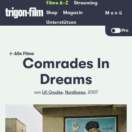
Filme A–Z
Streaming
Shop
Magazin
Menü
Menü
Unterstützen
Pro
Alle Filme
Comrades In
Dreams
von
Uli Gaulke
,
Nordkorea
, 2007