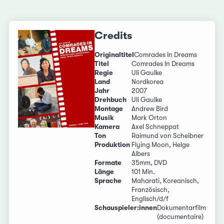
Credits
Originaltitel
Comrades In Dreams
Titel
Comrades In Dreams
Regie
Uli Gaulke
Land
Nordkorea
Jahr
2007
Drehbuch
Uli Gaulke
Montage
Andrew Bird
Musik
Mark Orton
Kamera
Axel Schneppat
Ton
Raimund von Scheibner
Produktion
Flying Moon, Helge
Albers
Formate
35mm, DVD
Länge
101 Min.
Sprache
Maharati, Koreanisch,
Französisch,
Englisch/d/f
Schauspieler:innen
Dokumentarfilm
(documentaire)