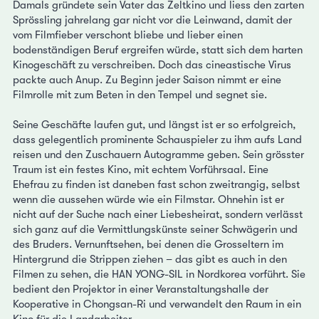
Damals gründete sein Vater das Zeltkino und liess den zarten
Sprössling jahrelang gar nicht vor die Leinwand, damit der
vom Filmfieber verschont bliebe und lieber einen
bodenständigen Beruf ergreifen würde, statt sich dem harten
Kinogeschäft zu verschreiben. Doch das cineastische Virus
packte auch Anup. Zu Beginn jeder Saison nimmt er eine
Filmrolle mit zum Beten in den Tempel und segnet sie.
Seine Geschäfte laufen gut, und längst ist er so erfolgreich,
dass gelegentlich prominente Schauspieler zu ihm aufs Land
reisen und den Zuschauern Autogramme geben. Sein grösster
Traum ist ein festes Kino, mit echtem Vorführsaal. Eine
Ehefrau zu finden ist daneben fast schon zweitrangig, selbst
wenn die aussehen würde wie ein Filmstar. Ohnehin ist er
nicht auf der Suche nach einer Liebesheirat, sondern verlässt
sich ganz auf die Vermittlungskünste seiner Schwägerin und
des Bruders. Vernunftsehen, bei denen die Grosseltern im
Hintergrund die Strippen ziehen – das gibt es auch in den
Filmen zu sehen, die HAN YONG-SIL in Nordkorea vorführt. Sie
bedient den Projektor in einer Veranstaltungshalle der
Kooperative in Chongsan-Ri und verwandelt den Raum in ein
Kino für die Landarbeiter.