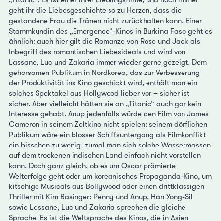
geht ihr die Liebesgeschichte so zu Herzen, dass die
gestandene Frau die Tränen nicht zurückhalten kann. Einer
Stammkundin des „Emergence“-Kinos in Burkina Faso geht es
ähnlich: auch hier gilt die Romanze von Rose und Jack als
Inbegriff des romantischen Liebesideals und wird von
Lassane, Luc und Zakaria immer wieder gerne gezeigt. Dem
gehorsamen Publikum in Nordkorea, das zur Verbesserung
der Produktivität ins Kino geschickt wird, enthält man ein
solches Spektakel aus Hollywood lieber vor – sicher ist
sicher. Aber vielleicht hätten sie an „Titanic“ auch gar kein
Interesse gehabt. Anup jedenfalls würde den Film von James
Cameron in seinem Zeltkino nicht spielen: seinem dörflichen
Publikum wäre ein blosser Schiffsuntergang als Filmkonflikt
ein bisschen zu wenig, zumal man sich solche Wassermassen
auf dem trockenen indischen Land einfach nicht vorstellen
kann. Doch ganz gleich, ob es um Oscar prämierte
Welterfolge geht oder um koreanisches Propaganda-Kino, um
kitschige Musicals aus Bollywood oder einen drittklassigen
Thriller mit Kim Basinger: Penny und Anup, Han Yong-Sil
sowie Lassane, Luc und Zakaria sprechen die gleiche
Sprache. Es ist die Weltsprache des Kinos, die in Asien