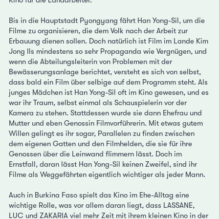
Bis in die Hauptstadt Pyongyang fährt Han Yong-Sil, um die
Filme zu organisieren, die dem Volk nach der Arbeit zur
Erbauung dienen sollen. Doch natürlich ist Film im Lande Kim
Jong Ils mindestens so sehr Propaganda wie Vergnügen, und
wenn die Abteilungsleiterin von Problemen mit der
Bewässerungsanlage berichtet, versteht es sich von selbst,
dass bald ein Film über selbige auf dem Programm steht. Als
junges Mädchen ist Han Yong-Sil oft im Kino gewesen, und es
war ihr Traum, selbst einmal als Schauspielerin vor der
Kamera zu stehen. Stattdessen wurde sie dann Ehefrau und
Mutter und eben Genossin Filmvorführerin. Mit etwas gutem
Willen gelingt es ihr sogar, Parallelen zu finden zwischen
dem eigenen Gatten und den Filmhelden, die sie für ihre
Genossen über die Leinwand flimmern lässt. Doch im
Ernstfall, daran lässt Han Yong-Sil keinen Zweifel, sind ihr
Filme als Weggefährten eigentlich wichtiger als jeder Mann.
Auch in Burkina Faso spielt das Kino im Ehe-Alltag eine
wichtige Rolle, was vor allem daran liegt, dass LASSANE,
LUC und ZAKARIA viel mehr Zeit mit ihrem kleinen Kino in der