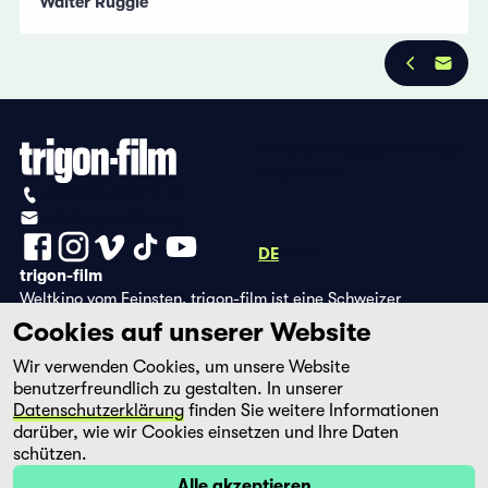
Walter Ruggle
Datenschutzbestimmungen
Impressum
+41 (0)56 430 12 30
info@trigon-film.org
DE
FR
EN
trigon-film
Weltkino vom Feinsten. trigon-film ist eine Schweizer
Filmstiftung, die seit 1988 sorgfältig ausgewählte Filme aus
Cookies auf unserer Website
Lateinamerika, Asien, Afrika und dem östlichen Europa im
Wir verwenden Cookies, um unsere Website
Kino herausbringt und eine eigene DVD-Edition sowie die
benutzerfreundlich zu gestalten. In unserer
Streaming-Plattform filmingo betreibt.
Datenschutzerklärung
finden Sie weitere Informationen
darüber, wie wir Cookies einsetzen und Ihre Daten
schützen.
Alle akzeptieren