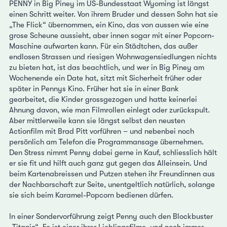
PENNY in Big Piney im US-Bundesstaat Wyoming ist längst
einen Schritt weiter. Von ihrem Bruder und dessen Sohn hat sie
„The Flick“ übernommen, ein Kino, das von aussen wie eine
grose Scheune aussieht, aber innen sogar mit einer Popcorn-
Maschine aufwarten kann. Für ein Städtchen, das außer
endlosen Strassen und riesigen Wohnwagensiedlungen nichts
zu bieten hat, ist das beachtlich, und wer in Big Piney am
Wochenende ein Date hat, sitzt mit Sicherheit früher oder
später in Pennys Kino. Früher hat sie in einer Bank
gearbeitet, die Kinder grossgezogen und hatte keinerlei
Ahnung davon, wie man Filmrollen einlegt oder zurückspult.
Aber mittlerweile kann sie längst selbst den neusten
Actionfilm mit Brad Pitt vorführen – und nebenbei noch
persönlich am Telefon die Programmansage übernehmen.
Den Stress nimmt Penny dabei gerne in Kauf, schliesslich hält
er sie fit und hilft auch ganz gut gegen das Alleinsein. Und
beim Kartenabreissen und Putzen stehen ihr Freundinnen aus
der Nachbarschaft zur Seite, unentgeltlich natürlich, solange
sie sich beim Karamel-Popcorn bedienen dürfen.
In einer Sondervorführung zeigt Penny auch den Blockbuster
„Titanic“. Es ist einer ihrer Lieblingsfilme, und noch immer