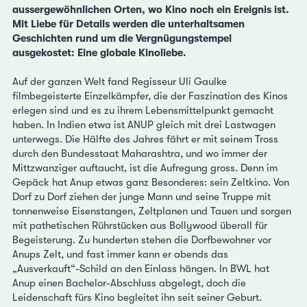
aussergewöhnlichen Orten, wo Kino noch ein Ereignis ist.
Mit Liebe für Details werden die unterhaltsamen
Geschichten rund um die Vergnügungstempel
ausgekostet: Eine globale Kinoliebe.
Auf der ganzen Welt fand Regisseur Uli Gaulke
filmbegeisterte Einzelkämpfer, die der Faszination des Kinos
erlegen sind und es zu ihrem Lebensmittelpunkt gemacht
haben. In Indien etwa ist ANUP gleich mit drei Lastwagen
unterwegs. Die Hälfte des Jahres fährt er mit seinem Tross
durch den Bundesstaat Maharashtra, und wo immer der
Mittzwanziger auftaucht, ist die Aufregung gross. Denn im
Gepäck hat Anup etwas ganz Besonderes: sein Zeltkino. Von
Dorf zu Dorf ziehen der junge Mann und seine Truppe mit
tonnenweise Eisenstangen, Zeltplanen und Tauen und sorgen
mit pathetischen Rührstücken aus Bollywood überall für
Begeisterung. Zu hunderten stehen die Dorfbewohner vor
Anups Zelt, und fast immer kann er abends das
„Ausverkauft“-Schild an den Einlass hängen. In BWL hat
Anup einen Bachelor-Abschluss abgelegt, doch die
Leidenschaft fürs Kino begleitet ihn seit seiner Geburt.