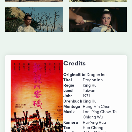
Credits
Originaltitel
Dragon Inn
Titel
Dragon Inn
Regie
King Hu
Land
Taiwan
Jahr
1971
Drehbuch
King Hu
Montage
Hung Min Chen
Musik
Lan-Ping Chow, Ta
Chiang Wu
Kamera
Hui-Ying Hua
Ton
Hua Chang