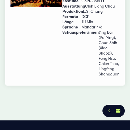
Kostüme
Chia-Chih Li
Ausstattung
Chih Liang Chou
Produktion
L.S. Chang
Formate
DCP
Länge
111 Min.
Sprache
Mandarin/d
Schauspieler:innen
Ying Bai
(Pai Ying),
Chun Shih
(Xiao
Shaozi),
Feng Hsu,
Chien Tsao,
Lingfeng
Shangguan