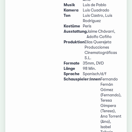
Musik
Luis de Pablo
Kamera
Luis Cuadrado
Ton
Luis Castro, Luis
Rodríguez
Kostüme
Peris
Ausstattung
Jaime Chávarri,
Adolfo Cofiño
Produktion
Elías Querejeta
Producciones
Cinematográficas
S.L.
Formate
35mm, DVD
Länge
98 Min.
Sprache
Spanisch/d/f
Schauspieler:innen
Fernando
Fernán
Gómez
(Fernando),
Teresa
Gimpera
(Teresa),
Ana Torrent
(Ana),
Isabel