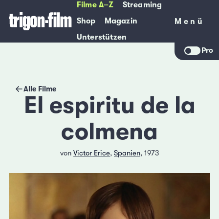
Filme A–Z
Streaming
Shop
Magazin
Menü
Menü
Unterstützen
Pro
Alle Filme
El espiritu de la
colmena
von
Victor Erice
,
Spanien
, 1973