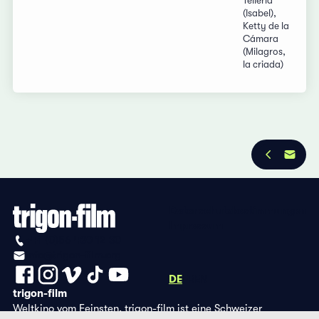
Tellería
(Isabel),
Ketty de la
Cámara
(Milagros,
la criada)
Datenschutzbestimmungen
Impressum
+41 (0)56 430 12 30
info@trigon-film.org
DE
FR
EN
trigon-film
Weltkino vom Feinsten. trigon-film ist eine Schweizer