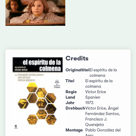
Credits
Originaltitel
El espiritu de la
colmena
Titel
El espiritu de la
colmena
Regie
Victor Erice
Land
Spanien
Jahr
1973
Drehbuch
Víctor Erice, Ángel
Fernández Santos,
Francisco J.
Querejeta
Montage
Pablo González del
Amo