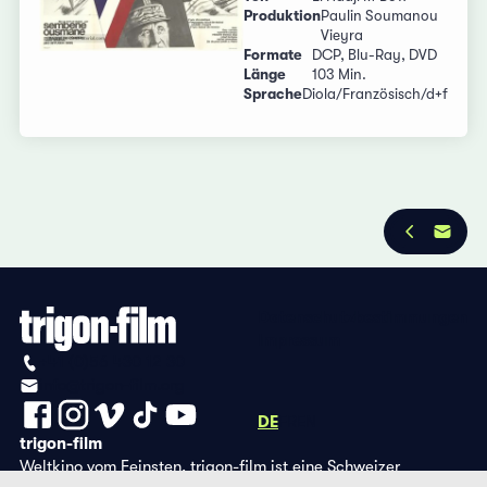
Produktion
Paulin Soumanou
Vieyra
Formate
DCP, Blu-Ray, DVD
Länge
103 Min.
Sprache
Diola/Französisch/d+f
Datenschutzbestimmungen
Impressum
+41 (0)56 430 12 30
info@trigon-film.org
DE
FR
EN
trigon-film
Weltkino vom Feinsten. trigon-film ist eine Schweizer