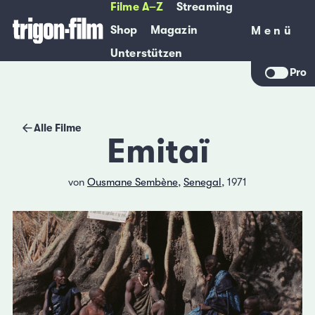
Filme A–Z
Streaming
Shop
Magazin
Menü
Menü
Unterstützen
Pro
Alle Filme
Emitaï
von
Ousmane Sembène
,
Senegal
, 1971