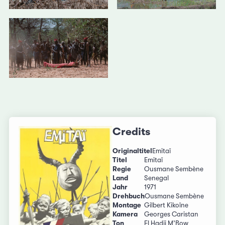
Credits
Originaltitel
Emitaï
Titel
Emitaï
Regie
Ousmane Sembène
Land
Senegal
Jahr
1971
Drehbuch
Ousmane Sembène
Montage
Gilbert Kikoïne
Kamera
Georges Caristan
Ton
El Hadji M’Bow