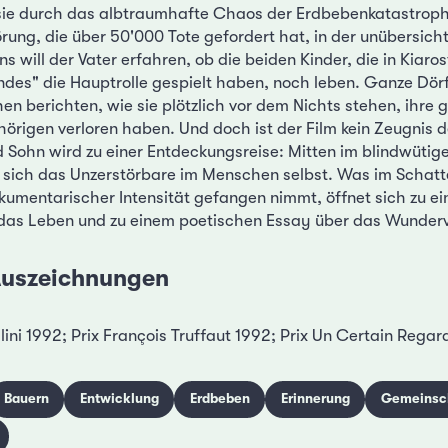
sie durch das albtraumhafte Chaos der Erdbebenkatastroph
rung, die über 50'000 Tote gefordert hat, in der unübersich
s will der Vater erfahren, ob die beiden Kinder, die in Kiaro
des" die Hauptrolle gespielt haben, noch leben. Ganze Dörfe
n berichten, wie sie plötzlich vor dem Nichts stehen, ihre g
hörigen verloren haben. Und doch ist der Film kein Zeugnis 
d Sohn wird zu einer Entdeckungsreise: Mitten im blindwütig
t sich das Unzerstörbare im Menschen selbst. Was im Schat
kumentarischer Intensität gefangen nimmt, öffnet sich zu ein
das Leben und zu einem poetischen Essay über das Wunderv
 Auszeichnungen
lini 1992; Prix François Truffaut 1992; Prix Un Certain Rega
Bauern
Entwicklung
Erdbeben
Erinnerung
Gemeinsc