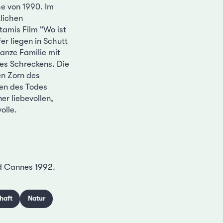
e von 1990. Im
tlichen
stamis Film "Wo ist
r liegen in Schutt
anze Familie mit
des Schreckens. Die
en Zorn des
ten des Todes
er liebevollen,
olle.
rd Cannes 1992.
haft
Natur