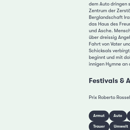
dem Auto dringen 
Zentrum der Zerstö
Berglandschaft Iran
das Haus des Freun
und Asche. Mensche
über dreissig Ange
Fahrt von Vater un
Schicksals verbirg
beginnt und mit do
innigen Hymne an 
Festivals &
Prix Roberto Rossel
Armut
Auto
Trauer
Umwelt