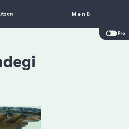
ützen
Menü
Menü
Pro
ndegi