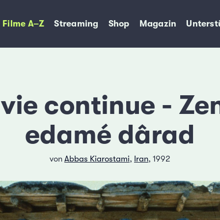
Filme A–Z
Streaming
Shop
Magazin
Unterst
a vie continue - Ze
edamé dârad
von
Abbas Kiarostami
,
Iran
, 1992