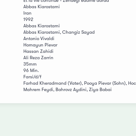
Et la vie continue - Zendegi edamé dârad
Abbas Kiarostami
Iran
1992
Abbas Kiarostami
Abbas Kiarostami, Changiz Sayad
Antonio Vivaldi
Homayun Pievar
Hassan Zahidi
Ali Reza Zarrin
35mm
96 Min.
Farsi/d/f
Farhad Kheradmand (Vater), Pooya Pievar (Sohn), Hoci
Mahrem Feydi, Bahrovz Aydini, Ziya Babai