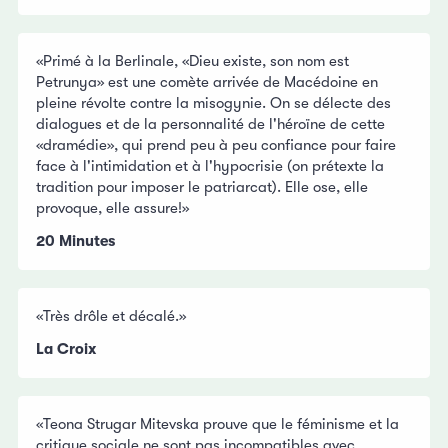
«Primé à la Berlinale, «Dieu existe, son nom est
Petrunya» est une comète arrivée de Macédoine en
pleine révolte contre la misogynie. On se délecte des
dialogues et de la personnalité de l'héroïne de cette
«dramédie», qui prend peu à peu confiance pour faire
face à l'intimidation et à l'hypocrisie (on prétexte la
tradition pour imposer le patriarcat). Elle ose, elle
provoque, elle assure!»
20 Minutes
«Très drôle et décalé.»
La Croix
«Teona Strugar Mitevska prouve que le féminisme et la
critique sociale ne sont pas incompatibles avec