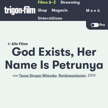
Filme A–Z
Streaming
Shop
Magazin
Menü
Menü
Unterstützen
Pro
Alle Filme
God Exists, Her
Name Is Petrunya
von
Teona Strugar Mitevska
,
Nordmazedonien
, 2019