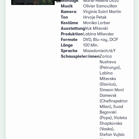
Montage
Marie-Hélène Dozo
Musik
Olivier Samouillan
Kamera
Virginie Saint Martin
Ton
Hrvoje Petek
Kostüme
Monika Lorber
Ausstattung
Vuk Mitevski
Produktion
Labina Mitevska
Formate
DVD, Blu-ray, DCP
Länge
100 Min.
Sprache
Mazedonisch/d/f
Schauspieler:innen
Zorica
Nusheva
(Petrunya),
Labina
Mitevska
(Slavica),
Simeon Moni
Damevsk
(Chefinspektor
Milan), Suad
Begovski
(Pope), Violeta
Shapkovska
(Vaska),
Stefan Vujisic