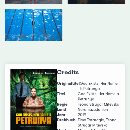
Credits
Originaltitel
God Exists, Her Name
Is Petrunya
Titel
God Exists, Her Name Is
Petrunya
Regie
Teona Strugar Mitevska
Land
Nordmazedonien
Jahr
2019
Drehbuch
Elma Tataragic, Teona
Strugar Mitevska