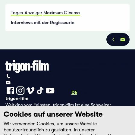
Tages-Anzeiger
Maximum Cinema
Interviews mit der Regisseurin
Datenschutzbestimmungen
Impressum
+41 (0)56 430 12 30
info@trigon-film.org
DE
FR
EN
trigon-film
Weltkino vom Feinsten. trigon-film ist eine Schweizer
Filmstiftung, die seit 1988 sorgfältig ausgewählte Filme aus
Cookies auf unserer Website
Lateinamerika, Asien, Afrika und dem östlichen Europa im
Wir verwenden Cookies, um unsere Website
Kino herausbringt und eine eigene DVD-Edition sowie die
benutzerfreundlich zu gestalten. In unserer
Streaming-Plattform filmingo betreibt.