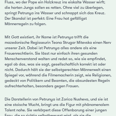
Fluss, wo der Pope ein Holzkreuz ins eiskalte Wasser wirft;
die harten Jungs sollen es retten. Ohne viel zu überlegen,
springt Petrunya ins Wasser und schnappt sich das Kreuz.
Der Skandal ist perfekt: Eine Frau hat gefälligst
Männerregeln zu folgen.
Mit
Gott existiert, ihr Name ist Petrunya
trifft die
mazedonische Regisseurin Teona Strugar Mitevska einen Nerv
unserer Zeit. Dabei ist Petrunya alles andere als eine
Frauenrechtlerin. Sie lässt nur einfach ihren gesunden
Menschenverstand walten und redet so, wie sie empfindet,
egal ob das, was sie sagt, gesellschaftlich korrekt ist oder
nicht. Dadurch hält sie der selbstgerechten Männerwelt einen
Spiegel vor, während die Filmemacherin zeigt, wie Religionen,
gedeckt von Politikern und Beamten, die absurdesten Regeln
aufrechterhalten, besonders gegen Frauen.
Die Darstellerin von Petrunya ist Zorica Nusheva, und sie ist
eine stoische Wucht, bringt uns die Figur mit phänomenalem
Talent nahe. Sie verkörpert diese Offenbarung einer jungen
Frau, die so richtig selbstbewusst wird, als sie die