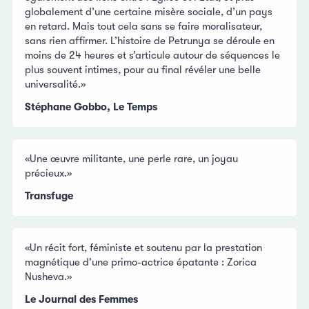
globalement d’une certaine misère sociale, d’un pays
en retard. Mais tout cela sans se faire moralisateur,
sans rien affirmer. L’histoire de Petrunya se déroule en
moins de 24 heures et s’articule autour de séquences le
plus souvent intimes, pour au final révéler une belle
universalité.»
Stéphane Gobbo, Le Temps
«Une œuvre militante, une perle rare, un joyau
précieux.»
Transfuge
«Un récit fort, féministe et soutenu par la prestation
magnétique d'une primo-actrice épatante : Zorica
Nusheva.»
Le Journal des Femmes