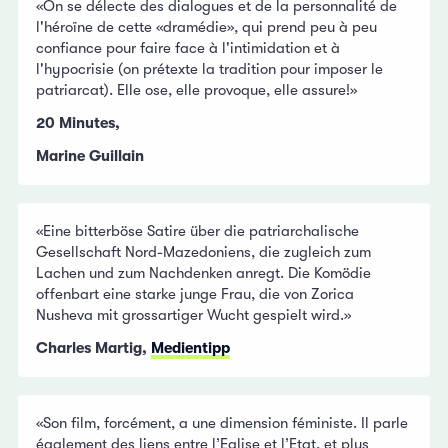
«On se délecte des dialogues et de la personnalité de
l'héroïne de cette «dramédie», qui prend peu à peu
confiance pour faire face à l'intimidation et à
l'hypocrisie (on prétexte la tradition pour imposer le
patriarcat). Elle ose, elle provoque, elle assure!»
20 Minutes,
Marine Guillain
«Eine bitterböse Satire über die patriarchalische
Gesellschaft Nord-Mazedoniens, die zugleich zum
Lachen und zum Nachdenken anregt. Die Komödie
offenbart eine starke junge Frau, die von Zorica
Nusheva mit grossartiger Wucht gespielt wird.»
Charles Martig,
Medientipp
«Son film, forcément, a une dimension féministe. Il parle
également des liens entre l’Eglise et l’Etat, et plus