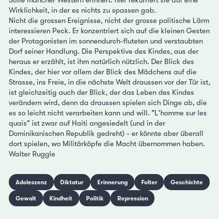
Stille mancher Western erinnert: hier rekurriert sie auf eine
Wirklichkeit, in der es nichts zu spassen gab.
Nicht die grossen Ereignisse, nicht der grosse politische Lärm
interessieren Peck. Er konzentriert sich auf die kleinen Gesten
der Protagonisten im sonnendurch-fluteten und verstaubten
Dorf seiner Handlung. Die Perspektive des Kindes, aus der
heraus er erzählt, ist ihm natürlich nützlich. Der Blick des
Kindes, der hier vor allem der Blick des Mädchens auf die
Strasse, ins Freie, in die nächste Welt draussen vor der Tür ist,
ist gleichzeitig auch der Blick, der das Leben des Kindes
verändern wird, denn da draussen spielen sich Dinge ab, die
es so leicht nicht verarbeiten kann und will. "L'homme sur les
quais" ist zwar auf Haiti angesiedelt (und in der
Dominikanischen Republik gedreht) - er könnte aber überall
dort spielen, wo Militärköpfe die Macht übernommen haben.
Walter Ruggle
Adoleszenz
Diktatur
Erinnerung
Folter
Geschichte
Gewalt
Kindheit
Politik
Repression