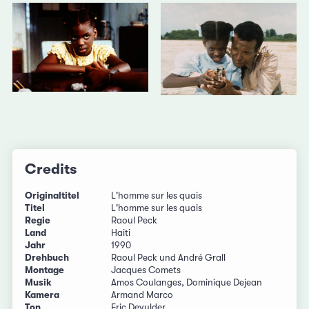
Credits
Originaltitel
L'homme sur les quais
Titel
L'homme sur les quais
Regie
Raoul Peck
Land
Haiti
Jahr
1990
Drehbuch
Raoul Peck und André Grall
Montage
Jacques Comets
Musik
Amos Coulanges, Dominique Dejean
Kamera
Armand Marco
Ton
Eric Devulder