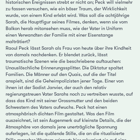
historischen Ereignissen strebt er nicht an; Peck will vielmehr
zu fassen versuchen, wie ein böser Traum, der Wirklichkeit
wurde, von einem Kind erlebt wird. Was soll die achtjährige
Sarah, die Hauptfigur seines Filmes, denken, wenn sie vom
Balkon herab mitansehen muss, wie der Vater in Uniform
einen Verwandten der Familie mit einer Eisenstange
malträtiert?
Raoul Peck lässt Sarah als Frau von heute über ihre Kindheit
von damals nachdenken. Er blendet zurück, lässt
traumatische Szenen wie die beschriebene auftauchen:
Unauslöschliche Erinnerungssplitter. Die Diktatur spaltet
Familien. Die Männer auf den Quais, auf die der Titel
anspielt, sind die Geheimpolizisten jener Tage. Einer von
ihnen ist der Sadist Janvier, der auch den relativ
regierungstreuen Vater Sarahs noch zu vertreiben wusste, auf
dass das Kind mit seiner Grossmutter und den beiden
Schwestern des Vaters aufwuchs. Peck hat einen
atmosphärisch dichten Film gestaltet. Was den Film
auszeichnet, ist sein Augenmerk auf kleinste Details, die der
Atmosphäre von damals jene unerträgliche Spannung
auferlegen, ist die quälende Stille, die an die ritualisierte