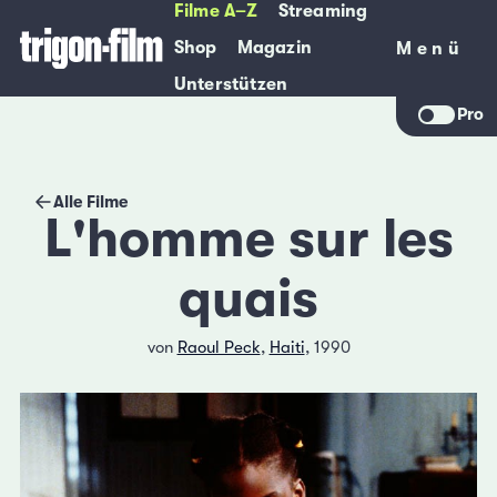
Filme A–Z
Streaming
Shop
Magazin
Menü
Menü
Unterstützen
Pro
Alle Filme
L'homme sur les
quais
von
Raoul Peck
,
Haiti
, 1990