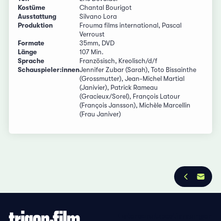
Kostüme
Chantal Bourigot
Ausstattung
Silvano Lora
Produktion
Frouma films international, Pascal
Verroust
Formate
35mm, DVD
Länge
107 Min.
Sprache
Französisch, Kreolisch/d/f
Schauspieler:innen
Jennifer Zubar (Sarah), Toto Bissainthe
(Grossmutter), Jean-Michel Martial
(Janivier), Patrick Rameau
(Gracieux/Sorel), François Latour
(François Jansson), Michèle Marcellin
(Frau Janiver)
Datenschutzbestimmungen