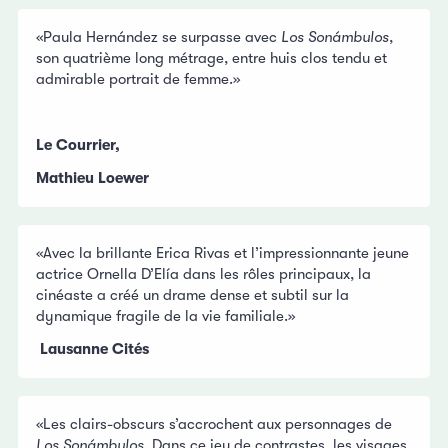
«Paula Hernández se surpasse avec
Los Sonámbulos
,
son quatrième long métrage, entre huis clos tendu et
admirable portrait de femme.»
Le Courrier,
Mathieu Loewer
«Avec la brillante Erica Rivas et l’impressionnante jeune
actrice Ornella D’Elía dans les rôles principaux, la
cinéaste a créé un drame dense et subtil sur la
dynamique fragile de la vie familiale.»
Lausanne Cités
«Les clairs-obscurs s’accrochent aux personnages de
Los Sonámbulos
. Dans ce jeu de contrastes, les visages