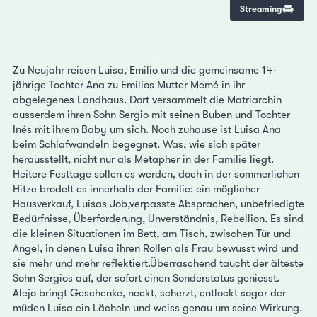
Streaming
Zu Neujahr reisen Luisa, Emilio und die gemeinsame 14-
jährige Tochter Ana zu Emilios Mutter Memé in ihr
abgelegenes Landhaus. Dort versammelt die Matriarchin
ausserdem ihren Sohn Sergio mit seinen Buben und Tochter
Inés mit ihrem Baby um sich. Noch zuhause ist Luisa Ana
beim Schlafwandeln begegnet. Was, wie sich später
herausstellt, nicht nur als Metapher in der Familie liegt.
Heitere Festtage sollen es werden, doch in der sommerlichen
Hitze brodelt es innerhalb der Familie: ein möglicher
Hausverkauf, Luisas Job,verpasste Absprachen, unbefriedigte
Bedürfnisse, Überforderung, Unverständnis, Rebellion. Es sind
die kleinen Situationen im Bett, am Tisch, zwischen Tür und
Angel, in denen Luisa ihren Rollen als Frau bewusst wird und
sie mehr und mehr reflektiert.Überraschend taucht der älteste
Sohn Sergios auf, der sofort einen Sonderstatus geniesst.
Alejo bringt Geschenke, neckt, scherzt, entlockt sogar der
müden Luisa ein Lächeln und weiss genau um seine Wirkung.