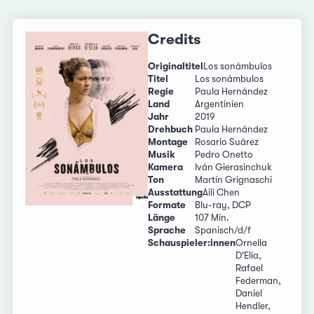
Credits
Originaltitel
Los sonámbulos
Titel
Los sonámbulos
Regie
Paula Hernández
Land
Argentinien
Jahr
2019
Drehbuch
Paula Hernández
Montage
Rosario Suárez
Musik
Pedro Onetto
Kamera
Iván Gierasinchuk
Ton
Martín Grignaschi
Ausstattung
Aili Chen
Formate
Blu-ray, DCP
Länge
107 Min.
Sprache
Spanisch/d/f
Schauspieler:innen
Ornella
D'Elía,
Rafael
Federman,
Daniel
Hendler,