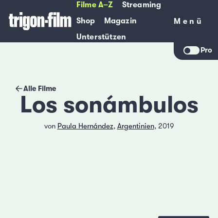
Filme A–Z
Streaming
Shop
Magazin
Menü
Menü
Unterstützen
Pro
Alle Filme
Los sonámbulos
von
Paula Hernández
,
Argentinien
, 2019