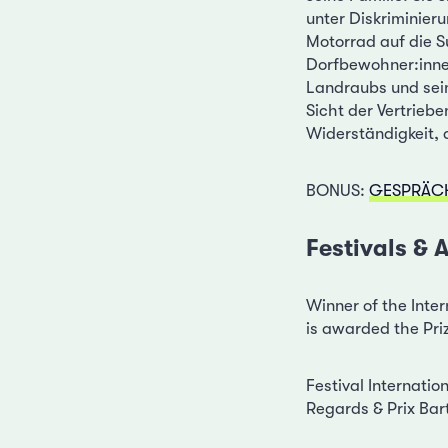
unter Diskriminier
Motorrad auf die S
Dorfbewohner:inne
Landraubs und seine
Sicht der Vertrieb
Widerständigkeit, 
BONUS:
GESPRÄCH 
Festivals &
Winner of the Inte
is awarded the Pri
Festival Internatio
Regards & Prix Bar