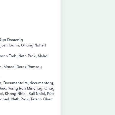
 Aya Domenig
njosh Gahn, Gllang Naherl
Brann Treh, Neth Prak, Mehdi
, Marcel Derek Ramsay
m, Documentaire, documentary,
Sreu, Yorng Rah Minchay, Chay
el, Khang Nhiel, Bull Nhiel, Pütt
aherl, Neth Prak, Tetsch Cherr