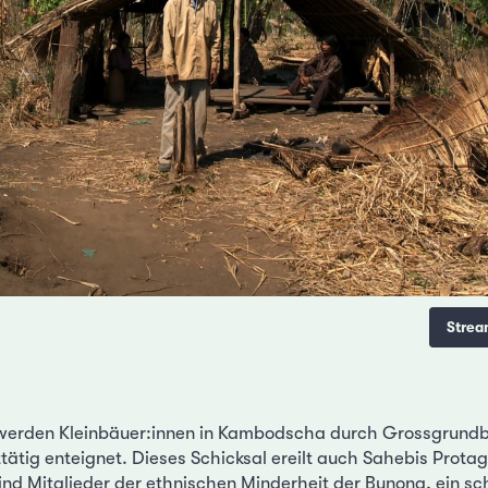
Strea
 werden Kleinbäuer:innen in Kambodscha durch Grossgrundbes
ttätig enteignet. Dieses Schicksal ereilt auch Sahebis Prota
sind Mitglieder der ethnischen Minderheit der Bunong, ein sch