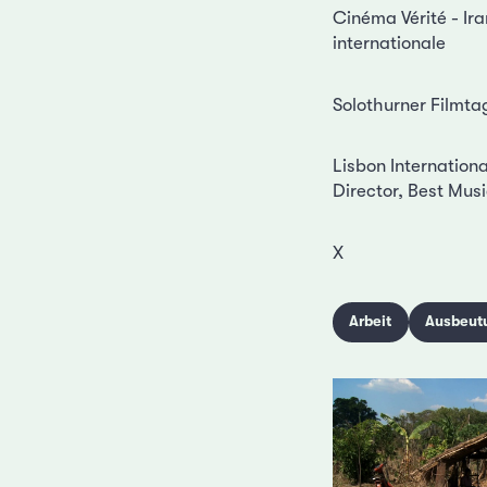
Cinéma Vérité - Ira
internationale
Solothurner Filmtag
Lisbon Internation
Director, Best Mus
X
Arbeit
Ausbeut