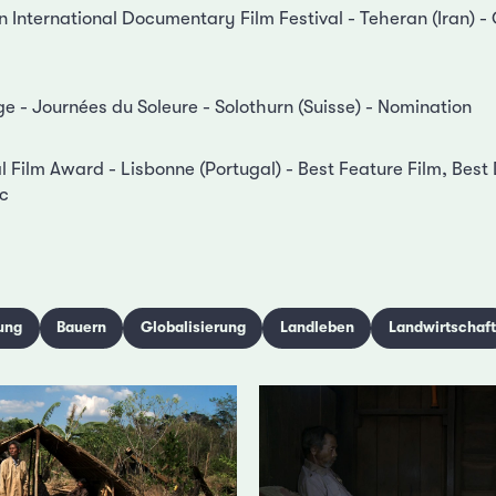
n International Documentary Film Festival - Teheran (Iran) -
e - Journées du Soleure - Solothurn (Suisse) - Nomination
al Film Award - Lisbonne (Portugal) - Best Feature Film, Bes
ic
ung
Bauern
Globalisierung
Landleben
Landwirtschaft