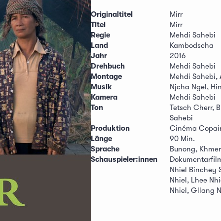
Originaltitel
Mirr
Titel
Mirr
Regie
Mehdi Sahebi
Land
Kambodscha
Jahr
2016
Drehbuch
Mehdi Sahebi
Montage
Mehdi Sahebi,
Musik
Njcha Ngel, Hi
Kamera
Mehdi Sahebi
Ton
Tetsch Cherr, 
Sahebi
Produktion
Cinéma Copain
Länge
90 Min.
Sprache
Bunong, Khmer
Schauspieler:innen
Dokumentarfil
Nhiel Binchey 
Nhiel, Lhee Nhi
Nhiel, Gllang N