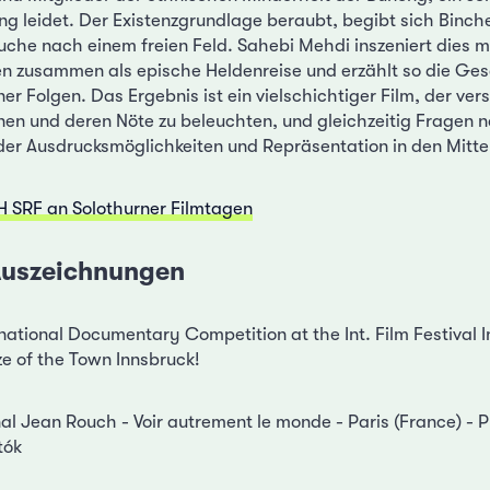
ung leidet. Der Existenzgrundlage beraubt, begibt sich Binc
uche nach einem freien Feld. Sahebi Mehdi inszeniert dies m
n zusammen als epische Heldenreise und erzählt so die Ges
r Folgen. Das Ergebnis ist ein vielschichtiger Film, der vers
enen und deren Nöte zu beleuchten, und gleichzeitig Fragen
der Ausdrucksmöglichkeiten und Repräsentation in den Mittelp
SRF an Solothurner Filmtagen
 Auszeichnungen
rnational Documentary Competition at the Int. Film Festival 
ze of the Town Innsbruck!
nal Jean Rouch - Voir autrement le monde - Paris (France) - 
tók