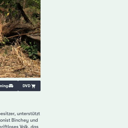
ming
DVD
itzer, unterstützt
gonist Binchey und
riftloses Volk, das