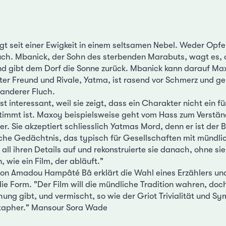
egt seit einer Ewigkeit in einem seltsamen Nebel. Weder Opf
ch. Mbanick, der Sohn des sterbenden Marabuts, wagt es, 
d gibt dem Dorf die Sonne zurück. Mbanick kann darauf Ma
ter Freund und Rivale, Yatma, ist rasend vor Schmerz und g
 anderer Fluch.
t interessant, weil sie zeigt, dass ein Charakter nicht ein fü
timmt ist. Maxoy beispielsweise geht vom Hass zum Verstän
r. Sie akzeptiert schliesslich Yatmas Mord, denn er ist der 
sche Gedächtnis, das typisch für Gesellschaften mit mündlich
all ihren Details auf und rekonstruierte sie danach, ohne sie
wie ein Film, der abläuft."
on Amadou Hampâté Bâ erklärt die Wahl eines Erzählers un
ie Form. "Der Film will die mündliche Tradition wahren, doch
hung gibt, und vermischt, so wie der Griot Trivialität und S
tapher." Mansour Sora Wade