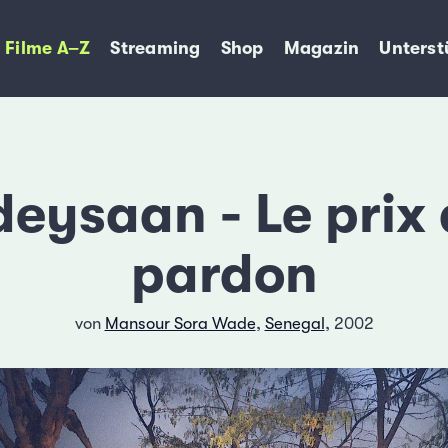
Filme A–Z
Streaming
Shop
Magazin
Unterst
eysaan - Le prix
pardon
von
Mansour Sora Wade
,
Senegal
, 2002