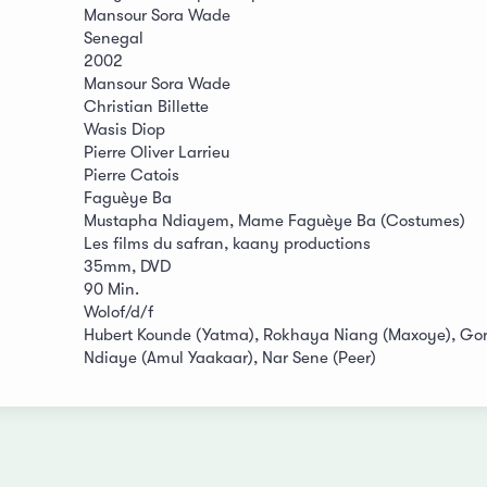
Mansour Sora Wade
Senegal
2002
Mansour Sora Wade
Christian Billette
Wasis Diop
Pierre Oliver Larrieu
Pierre Catois
Faguèye Ba
Mustapha Ndiayem, Mame Faguèye Ba (Costumes)
Les films du safran, kaany productions
35mm, DVD
90 Min.
Wolof/d/f
Hubert Kounde (Yatma), Rokhaya Niang (Maxoye), Gor
Ndiaye (Amul Yaakaar), Nar Sene (Peer)