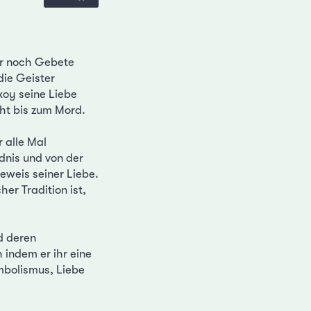
er noch Gebete
die Geister
xoy seine Liebe
eht bis zum Mord.
r alle Mal
dnis und von der
Beweis seiner Liebe.
er Tradition ist,
d deren
 indem er ihr eine
ymbolismus, Liebe