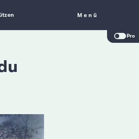
ützen
Menü
Menü
Pro
 du