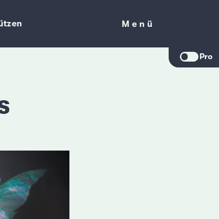
ützen
Menü
Menü
Pro
s