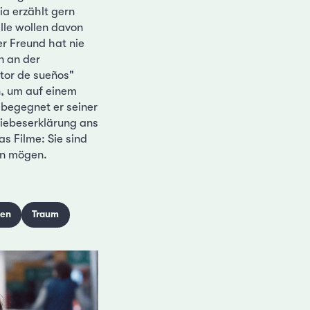
ia erzählt gern
alle wollen davon
er Freund hat nie
n an der
tor de sueños"
n, um auf einem
 begegnet er seiner
Liebeserklärung ans
s Filme: Sie sind
en mögen.
en
Traum