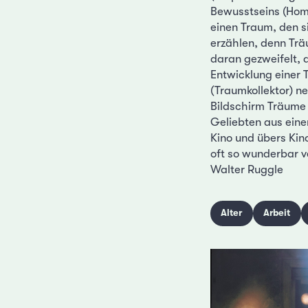
Bewusstseins (Homb
einen Traum, den si
erzählen, denn Trä
daran gezweifelt, d
Entwicklung einer 
(Traumkollektor) n
Bildschirm Träume 
Geliebten aus eine
Kino und übers Kino
oft so wunderbar v
Walter Ruggle
Alter
Arbeit