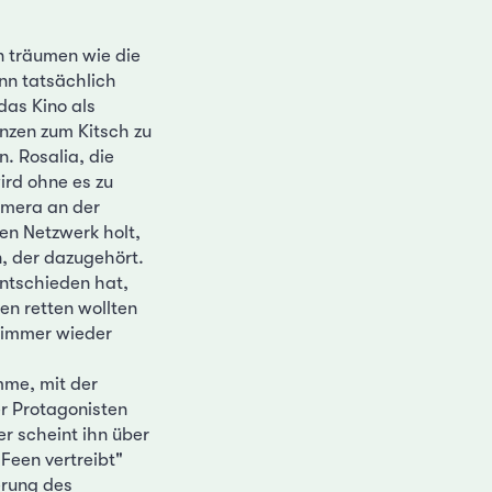
en träumen wie die
nn tatsächlich
 das Kino als
enzen zum Kitsch zu
. Rosalia, die
ird ohne es zu
amera an der
len Netzwerk holt,
, der dazugehört.
entschieden hat,
en retten wollten
 immer wieder
imme, mit der
er Protagonisten
r scheint ihn über
 Feen vertreibt"
erung des