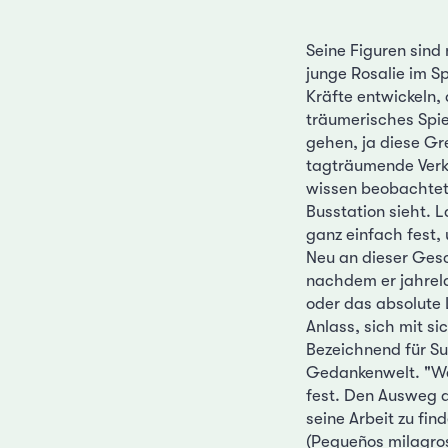
Seine Figuren sind 
junge Rosalie im S
Kräfte entwickeln, 
träumerisches Spie
gehen, ja diese Gr
tagträumende Verkä
wissen beobachtet 
Busstation sieht. L
ganz einfach fest
Neu an dieser Gesc
nachdem er jahrela
oder das absolute
Anlass, sich mit si
Bezeichnend für Sub
Gedankenwelt. "Wen
fest. Den Ausweg a
seine Arbeit zu fin
(Pequeños milagros