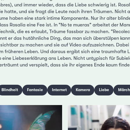
res), und immer wieder, dass die Liebe schwierig ist. Rosal
e hatte, und sie fragt die Leute nach ihren Träumen. Nicht 
ume haben eine stark intime Komponente. Nur ihr alter blind
ass Rosalia eine Fee ist. In "No te mueras" arbeitet der Man
Technik, die es erlaubt, Träume fassbar zu machen. "Recolec
ennt er das hutähnliche Ding, das man sich überstülpen kan
sichtbar zu machen und sie auf Video aufzuzeichnen. Dabei
m früheren Leben. Und daraus ergibt sich eine traumhafte 
 eine Liebeserklärung ans Leben. Nicht untypisch für Subiela
erträumt und verspielt, dass sie ihr eigenes Ende kaum find
Blindheit
Fantasie
Internet
Kamera
Liebe
Märch