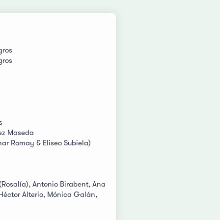
gros
gros
s
uez Maseda
ar Romay & Eliseo Subiela)
(Rosalía), Antonio Birabent, Ana
Héctor Alterio, Mónica Galán,