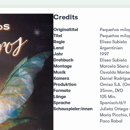
Credits
Originaltitel
Pequeños mila
Titel
Pequeños mila
Regie
Eliseo Subiela
Land
Argentinien
Jahr
1997
Drehbuch
Eliseo Subiela
Montage
Marcela Sáenz
Musik
Osvaldo Monte
Kamera
Daniel Rodríg
Produktion
Omisa S.A. (Om
Formate
35mm, DVD
Länge
105 Min.
Sprache
Spanisch/d/f
Schauspieler:innen
Julieta Ortega 
María Picchio, 
Paco Rabal