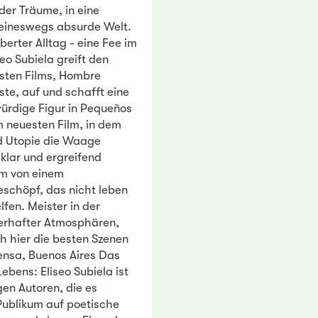
er Träume, in eine
 keineswegs absurde Welt.
berter Alltag - eine Fee im
eo Subiela greift den
sten Films, Hombre
te, auf und schafft eine
ürdige Figur in Pequeños
m neuesten Film, in dem
nd Utopie die Waage
 klar und ergreifend
lm von einem
schöpf, das nicht leben
lfen. Meister in der
erhafter Atmosphären,
h hier die besten Szenen
ensa, Buenos Aires Das
bens: Eliseo Subiela ist
gen Autoren, die es
Publikum auf poetische