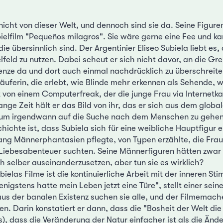
nicht von dieser Welt, und dennoch sind sie da. Seine Figur
pielfilm "Pequeños milagros". Sie wäre gerne eine Fee und ka
die übersinnlich sind. Der Argentinier Eliseo Subiela liebt es,
lfeld zu nutzen. Dabei scheut er sich nicht davor, an die Gr
enze da und dort auch einmal nachdrücklich zu überschreiten
uferin, die erlebt, wie Blinde mehr erkennen als Sehende, w
von einem Computerfreak, der die junge Frau via Internetk
ange Zeit hält er das Bild von ihr, das er sich aus dem globa
, um irgendwann auf die Suche nach dem Menschen zu gehen
hichte ist, dass Subiela sich für eine weibliche Hauptfigur 
ng Männerphantasien pflegte, von Typen erzählte, die Frau
 Liebesabenteuer suchten. Seine Männerfiguren hätten zwar
ch selber auseinanderzusetzen, aber tun sie es wirklich?
ielas Filme ist die kontinuierliche Arbeit mit der inneren St
igstens hatte mein Leben jetzt eine Türe", stellt einer sein
us der banalen Existenz suchen sie alle, und der Filmemache
den. Darin konstatiert er dann, dass die "Bosheit der Welt die
), dass die Veränderung der Natur einfacher ist als die Änd