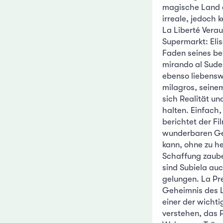
magische Land d
irreale, jedoch
La Liberté Verau
Supermarkt: Elis
Faden seines be
mirando al Sudes
ebenso liebensw
milagros, seine
sich Realität u
halten. Einfach,
berichtet der Fi
wunderbaren Ge
kann, ohne zu he
Schaffung zaub
sind Subiela auc
gelungen. La Pr
Geheimnis des Le
einer der wichti
verstehen, das 