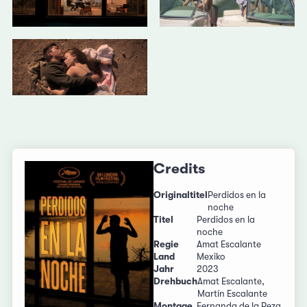
Credits
Originaltitel
Perdidos en la
noche
Titel
Perdidos en la
noche
Regie
Amat Escalante
Land
Mexiko
Jahr
2023
Drehbuch
Amat Escalante,
Martín Escalante
Montage
Fernanda de la Peza