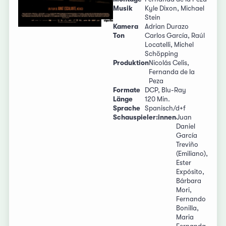
Musik
Kyle Dixon, Michael
Stein
Kamera
Adrian Durazo
Ton
Carlos García, Raúl
Locatelli, Michel
Schöpping
Produktion
Nicolás Celis,
Fernanda de la
Peza
Formate
DCP, Blu-Ray
Länge
120 Min.
Sprache
Spanisch/d+f
Schauspieler:innen
Juan
Daniel
García
Treviño
(Emiliano),
Ester
Expósito,
Bárbara
Mori,
Fernando
Bonilla,
Maria