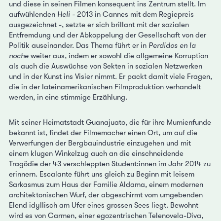
und diese in seinen Filmen konsequent ins Zentrum stellt. Im
aufwühlenden
Heli -
2013 in Cannes mit dem Regiepreis
ausgezeichnet -, setzte er sich brillant mit der sozialen
Entfremdung und der Abkoppelung der Gesellschaft von der
Politik auseinander. Das Thema führt er in
Perdidos en la
noche
weiter aus
,
indem er sowohl die allgemeine Korruption
als auch die Auswüchse von Sekten in sozialen Netzwerken
und in der Kunst ins Visier nimmt. Er packt damit viele Fragen,
die in der lateinamerikanischen Filmproduktion verhandelt
werden, in eine stimmige Erzählung.
Mit seiner Heimatstadt Guanajuato, die für ihre Mumienfunde
bekannt ist, findet der Filmemacher einen Ort, um auf die
Verwerfungen der Bergbauindustrie einzugehen und mit
einem klugen Winkelzug auch an die einschneidende
Tragödie der 43 verschleppten Student:innen im Jahr 2014 zu
erinnern. Escalante führt uns gleich zu Beginn mit leisem
Sarkasmus zum Haus der Familie Aldama, einem modernen
architektonischen Wurf, der abgeschirmt vom umgebenden
Elend idyllisch am Ufer eines grossen Sees liegt. Bewohnt
wird es von Carmen, einer egozentrischen Telenovela-Diva,