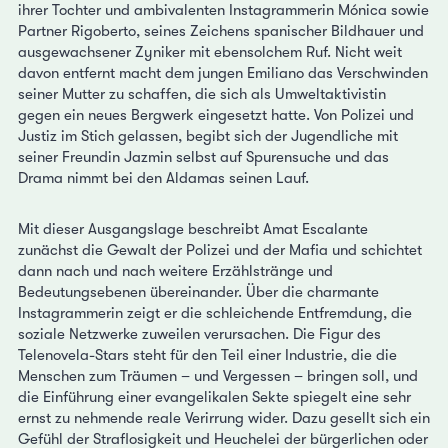
ihrer Tochter und ambivalenten Instagrammerin Mónica sowie
Partner Rigoberto, seines Zeichens spanischer Bildhauer und
ausgewachsener Zyniker mit ebensolchem Ruf. Nicht weit
davon entfernt macht dem jungen Emiliano das Verschwinden
seiner Mutter zu schaffen, die sich als Umweltaktivistin
gegen ein neues Bergwerk eingesetzt hatte. Von Polizei und
Justiz im Stich gelassen, begibt sich der Jugendliche mit
seiner Freundin Jazmin selbst auf Spurensuche und das
Drama nimmt bei den Aldamas seinen Lauf.
Mit dieser Ausgangslage beschreibt Amat Escalante
zunächst die Gewalt der Polizei und der Mafia und schichtet
dann nach und nach weitere Erzählstränge und
Bedeutungsebenen übereinander. Über die charmante
Instagrammerin zeigt er die schleichende Entfremdung, die
soziale Netzwerke zuweilen verursachen. Die Figur des
Telenovela-Stars steht für den Teil einer Industrie, die die
Menschen zum Träumen – und Vergessen – bringen soll, und
die Einführung einer evangelikalen Sekte spiegelt eine sehr
ernst zu nehmende reale Verirrung wider. Dazu gesellt sich ein
Gefühl der Straflosigkeit und Heuchelei der bürgerlichen oder