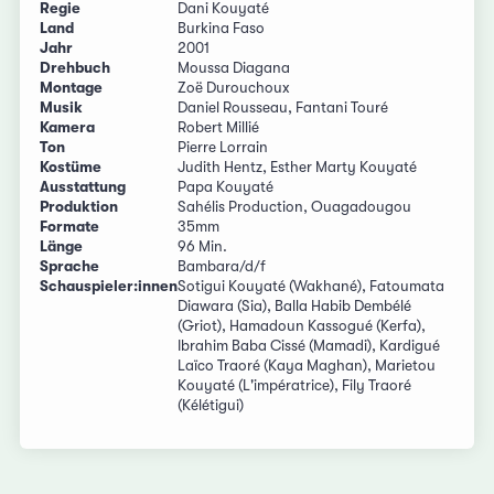
Regie
Dani Kouyaté
Land
Burkina Faso
Jahr
2001
Drehbuch
Moussa Diagana
Montage
Zoë Durouchoux
Musik
Daniel Rousseau, Fantani Touré
Kamera
Robert Millié
Ton
Pierre Lorrain
Kostüme
Judith Hentz, Esther Marty Kouyaté
Ausstattung
Papa Kouyaté
Produktion
Sahélis Production, Ouagadougou
Formate
35mm
Länge
96 Min.
Sprache
Bambara/d/f
Schauspieler:innen
Sotigui Kouyaté (Wakhané), Fatoumata
Diawara (Sia), Balla Habib Dembélé
(Griot), Hamadoun Kassogué (Kerfa),
Ibrahim Baba Cissé (Mamadi), Kardigué
Laïco Traoré (Kaya Maghan), Marietou
Kouyaté (L'impératrice), Fily Traoré
(Kélétigui)