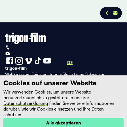
Datenschutzbestimmungen
Impressum
+41 (0)56 430 12 30
info@trigon-film.org
DE
FR
EN
trigon-film
Weltkino vom Feinsten. trigon-film ist eine Schweizer
Filmstiftung, die seit 1988 sorgfältig ausgewählte Filme aus
Cookies auf unserer Website
Lateinamerika, Asien, Afrika und dem östlichen Europa im
Wir verwenden Cookies, um unsere Website
Kino herausbringt und eine eigene DVD-Edition sowie die
benutzerfreundlich zu gestalten. In unserer
Streaming-Plattform filmingo betreibt.
Datenschutzerklärung
finden Sie weitere Informationen
darüber, wie wir Cookies einsetzen und Ihre Daten
schützen.
Alle akzeptieren