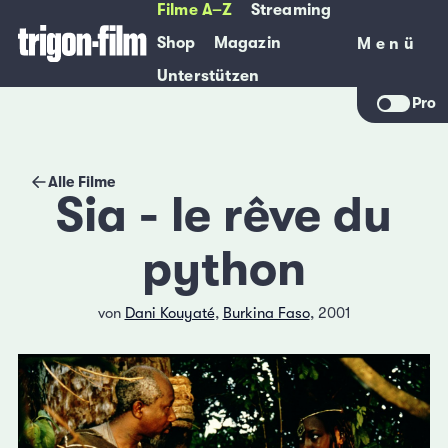
Filme A–Z
Streaming
Shop
Magazin
Menü
Menü
Unterstützen
Pro
Alle Filme
Sia - le rêve du
python
von
Dani Kouyaté
,
Burkina Faso
, 2001