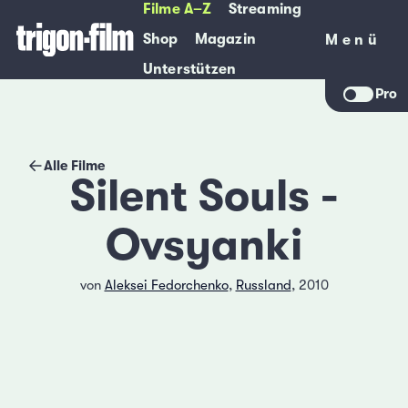
Filme A–Z
Streaming
Shop
Magazin
Menü
Menü
Unterstützen
Pro
Alle Filme
Silent Souls -
Ovsyanki
von
Aleksei Fedorchenko
,
Russland
, 2010