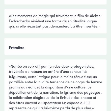
«Les moments de magie qui traversent le film de Aleksei
Fedorchenko révèlent une forme de spiritualité laïque
qui, si elle n’existait pas, demanderait à être inventée.»
Première
«Narrée en voix off par l'un des deux protagonistes,
traversée de retours en arrière d'une sensualité
fulgurante, cette intrigue pour le moins ténue tisse un
parallèle entre la nudité terrienne de ce corps de femme
promis au néant et la disparition d'une culture. Le
dépouillement de la narration, le lyrisme des paysages,
la célébration élégiaque de la finitude des choses et
des êtres ouvrent au spectateur un espace qui lui
représente ce qu'il a lui-même perdu de plus cher.»