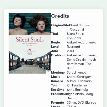
Credits
Originaltitel
Silent Souls -
Ovsyanki
Titel
Silent Souls -
Ovsyanki
Regie
Aleksei Fedorchenko
Land
Russland
Jahr
2010
Drehbuch
Aleksei Fedorchenko,
Denis Osokin - nach
dem Roman “The
Bunt
Montage
Sergei Ivanov
Musik
Andrei Karasyov
Kamera
Mikhail Krichman
Ton
Kirill Vasilenko
Kostüme
Anna Barthuly
Produktion
Igor Mishin, Mary
Nazari
Formate
35mm, DVD, Blu-ray
Länge
77 Min.