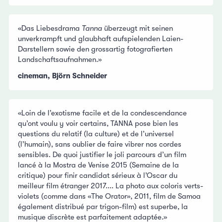
«Das Liebesdrama
Tanna
überzeugt mit seinen
unverkrampft und glaubhaft aufspielenden Laien-
Darstellern sowie den grossartig fotografierten
Landschaftsaufnahmen.»
cineman, Björn Schneider
«Loin de l’exotisme facile et de la condescendance
qu’ont voulu y voir certains, TANNA pose bien les
questions du relatif (la culture) et de l’universel
(l’humain), sans oublier de faire vibrer nos cordes
sensibles. De quoi justifier le joli parcours d’un film
lancé à la Mostra de Venise 2015 (Semaine de la
critique) pour finir candidat sérieux à l’Oscar du
meilleur film étranger 2017.... La photo aux coloris verts-
violets (comme dans «The Orator», 2011, film de Samoa
également distribué par trigon-film) est superbe, la
musique discrète est parfaitement adaptée.»