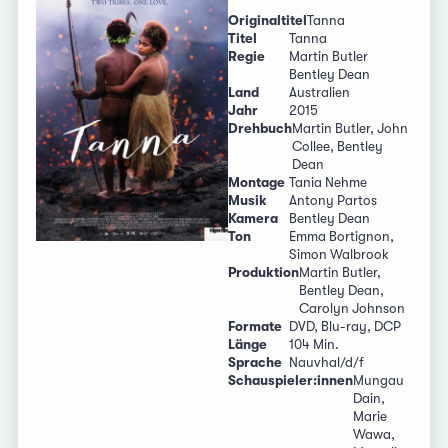
Originaltitel
Tanna
Titel
Tanna
Regie
Martin Butler
Bentley Dean
Land
Australien
Jahr
2015
Drehbuch
Martin Butler, John
Collee, Bentley
Dean
Montage
Tania Nehme
Musik
Antony Partos
Kamera
Bentley Dean
Ton
Emma Bortignon,
Simon Walbrook
Produktion
Martin Butler,
Bentley Dean,
Carolyn Johnson
Formate
DVD, Blu-ray, DCP
Länge
104 Min.
Sprache
Nauvhal/d/f
Schauspieler:innen
Mungau
Dain,
Marie
Wawa,