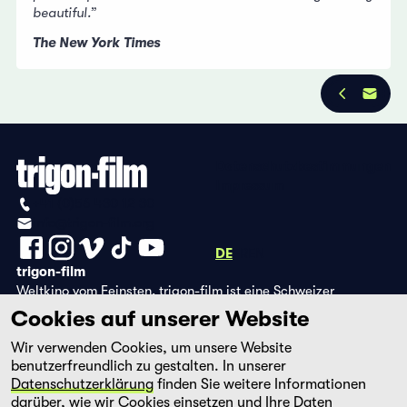
beautiful.”
The New York Times
Datenschutzbestimmungen
Impressum
+41 (0)56 430 12 30
info@trigon-film.org
DE
FR
EN
trigon-film
Weltkino vom Feinsten. trigon-film ist eine Schweizer
Filmstiftung, die seit 1988 sorgfältig ausgewählte Filme aus
Cookies auf unserer Website
Lateinamerika, Asien, Afrika und dem östlichen Europa im
Wir verwenden Cookies, um unsere Website
Kino herausbringt und eine eigene DVD-Edition sowie die
benutzerfreundlich zu gestalten. In unserer
Streaming-Plattform filmingo betreibt.
Datenschutzerklärung
finden Sie weitere Informationen
darüber, wie wir Cookies einsetzen und Ihre Daten