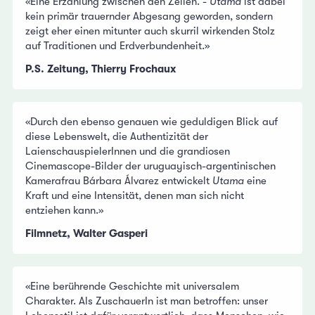
«Eine Erzählung zwischen den Zeilen. -
Utama
ist dabei
kein primär trauernder Abgesang geworden, sondern
zeigt eher einen mitunter auch skurril wirkenden Stolz
auf Traditionen und Erdverbundenheit.»
P.S. Zeitung, Thierry Frochaux
«Durch den ebenso genauen wie geduldigen Blick auf
diese Lebenswelt, die Authentizität der
LaienschauspielerInnen und die grandiosen
Cinemascope-Bilder der uruguayisch-argentinischen
Kamerafrau Bárbara Álvarez entwickelt
Utama
eine
Kraft und eine Intensität, denen man sich nicht
entziehen kann.»
Filmnetz, Walter Gasperi
«Eine berührende Geschichte mit universalem
Charakter. Als ZuschauerIn ist man betroffen: unser