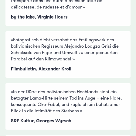
transporte dans une autre dimension faite de
délicatesse, de rudesse et d’amour.»
by the lake, Virginie Hours
«Fotografisch dicht verzahnt das Erstlingswerk des
bolivianischen Regisseurs Alejandro Loayza Grisi die
Schicksale von Figur und Umwelt zu einer pointierten
Parabel auf den Klimawandel.»
Filmbulletin, Alexander Kroll
«In der Dürre des bolivianischen Hochlands sieht ein
betagter Lama-Hirte seinem Tod ins Auge – eine klare,
konsequente Öko-Fabel, und zugleich ein behutsamer
Blick in die Intimität des Sterbens.»
SRF Kultur, Georges Wyrsch