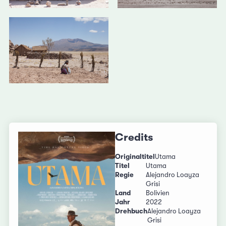
Credits
Originaltitel
Utama
Titel
Utama
Regie
Alejandro Loayza
Grisi
Land
Bolivien
Jahr
2022
Drehbuch
Alejandro Loayza
Grisi