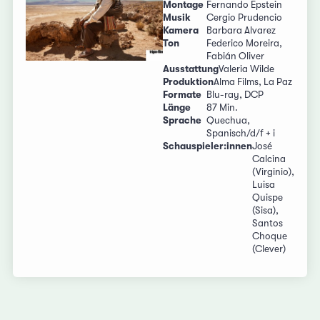
Montage
Fernando Epstein
Musik
Cergio Prudencio
Kamera
Barbara Alvarez
Ton
Federico Moreira,
Fabián Oliver
Ausstattung
Valeria Wilde
Produktion
Alma Films, La Paz
Formate
Blu-ray, DCP
Länge
87 Min.
Sprache
Quechua,
Spanisch/d/f + i
Schauspieler:innen
José
Calcina
(Virginio),
Luisa
Quispe
(Sisa),
Santos
Choque
(Clever)