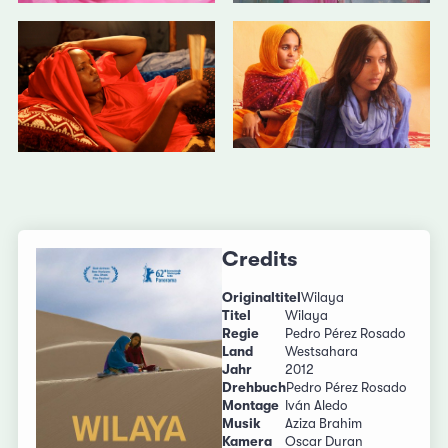
Credits
Originaltitel
Wilaya
Titel
Wilaya
Regie
Pedro Pérez Rosado
Land
Westsahara
Jahr
2012
Drehbuch
Pedro Pérez Rosado
Montage
Iván Aledo
Musik
Aziza Brahim
Kamera
Oscar Duran