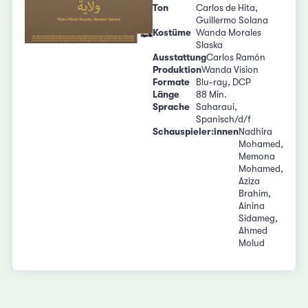
Ton
Carlos de Hita,
Guillermo Solana
Kostüme
Wanda Morales
Slaska
Ausstattung
Carlos Ramón
Produktion
Wanda Vision
Formate
Blu-ray, DCP
Länge
88 Min.
Sprache
Saharaui,
Spanisch/d/f
Schauspieler:innen
Nadhira
Mohamed,
Memona
Mohamed,
Aziza
Brahim,
Ainina
Sidameg,
Ahmed
Molud