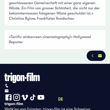
geschlossenen Gemeinschaft mit einer ganz eigenen
Würde. Ein Film von grosser Schönheit, die nicht nur der
bekanntermassen fotogenen Wüste geschuldet ist.»
Christina Bylow, Frankfurter Rundschau
«Terrific widescreen cinematography!» Hollywood
Reporter
Datenschutzbestimmungen
Impressum
+41 (0)56 430 12 30
info@trigon-film.org
DE
FR
EN
trigon-film
Weltkino vom Feinsten. trigon-film ist eine Schweizer