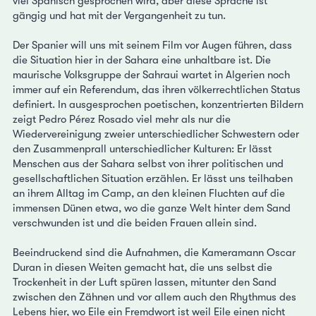
viel Spanisch gesprochen wird, aber diese Sprache ist
gängig und hat mit der Vergangenheit zu tun.
Der Spanier will uns mit seinem Film vor Augen führen, dass
die Situation hier in der Sahara eine unhaltbare ist. Die
maurische Volksgruppe der Sahraui wartet in Algerien noch
immer auf ein Referendum, das ihren völkerrechtlichen Status
definiert. In ausgesprochen poetischen, konzentrierten Bildern
zeigt Pedro Pérez Rosado viel mehr als nur die
Wiedervereinigung zweier unterschiedlicher Schwestern oder
den Zusammenprall unterschiedlicher Kulturen: Er lässt
Menschen aus der Sahara selbst von ihrer politischen und
gesellschaftlichen Situation erzählen. Er lässt uns teilhaben
an ihrem Alltag im Camp, an den kleinen Fluchten auf die
immensen Dünen etwa, wo die ganze Welt hinter dem Sand
verschwunden ist und die beiden Frauen allein sind.
Beeindruckend sind die Aufnahmen, die Kameramann Oscar
Duran in diesen Weiten gemacht hat, die uns selbst die
Trockenheit in der Luft spüren lassen, mitunter den Sand
zwischen den Zähnen und vor allem auch den Rhythmus des
Lebens hier, wo Eile ein Fremdwort ist weil Eile einen nicht