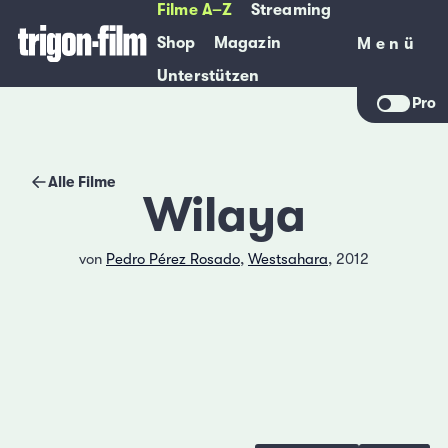
Filme A–Z
Streaming
Shop
Magazin
Menü
Menü
Unterstützen
Pro
Alle Filme
Wilaya
von
Pedro Pérez Rosado
,
Westsahara
, 2012