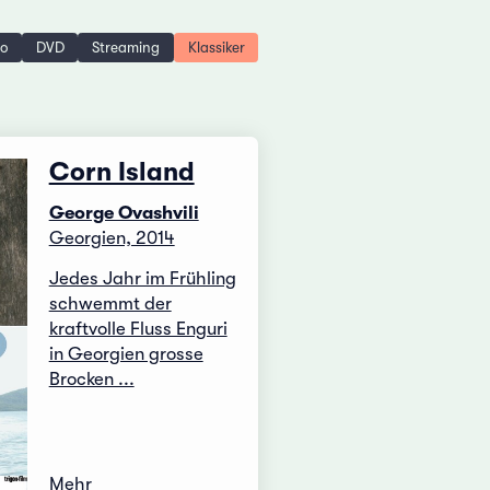
no
DVD
Streaming
Klassiker
Corn Island
George Ovashvili
Georgien, 2014
Jedes Jahr im Frühling
schwemmt der
kraftvolle Fluss Enguri
in Georgien grosse
Brocken ...
Mehr