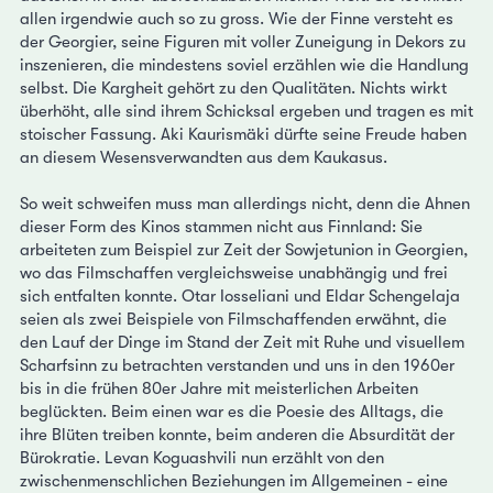
allen irgendwie auch so zu gross. Wie der Finne versteht es
der Georgier, seine Figuren mit voller Zuneigung in Dekors zu
inszenieren, die mindestens soviel erzählen wie die Handlung
selbst. Die Kargheit gehört zu den Qualitäten. Nichts wirkt
überhöht, alle sind ihrem Schicksal ergeben und tragen es mit
stoischer Fassung. Aki Kaurismäki dürfte seine Freude haben
an diesem Wesensverwandten aus dem Kaukasus.
So weit schweifen muss man allerdings nicht, denn die Ahnen
dieser Form des Kinos stammen nicht aus Finnland: Sie
arbeiteten zum Beispiel zur Zeit der Sowjetunion in Georgien,
wo das Filmschaffen vergleichsweise unabhängig und frei
sich entfalten konnte. Otar Iosseliani und Eldar Schengelaja
seien als zwei Beispiele von Filmschaffenden erwähnt, die
den Lauf der Dinge im Stand der Zeit mit Ruhe und visuellem
Scharfsinn zu betrachten verstanden und uns in den 1960er
bis in die frühen 80er Jahre mit meisterlichen Arbeiten
beglückten. Beim einen war es die Poesie des Alltags, die
ihre Blüten treiben konnte, beim anderen die Absurdität der
Bürokratie. Levan Koguashvili nun erzählt von den
zwischenmenschlichen Beziehungen im Allgemeinen - eine