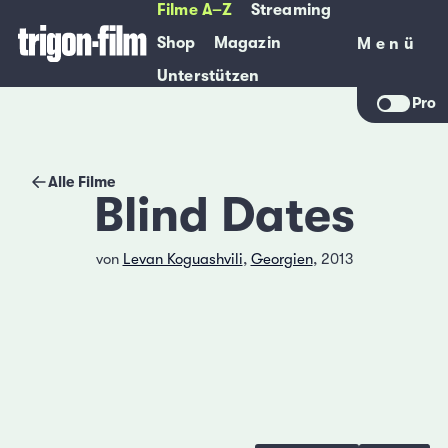
Filme A–Z
Streaming
Shop
Magazin
Menü
Menü
Unterstützen
Pro
Alle Filme
Blind Dates
von
Levan Koguashvili
,
Georgien
, 2013