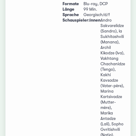
Formate
Blu-ray, DCP
Länge
99 Min.
Sprache
Georgisch/d/f
Schauspieler:innen
Andro
Sakvarelidze
(Sandro), Ia
Sukhitashvili
(Manana),
Archil
Kikodze (Iva),
Vakhtang
Chachanidze
(Tengo),
Kakhi
Kavsadze
(Vater-père),
Marina
Kartsivadze
(Mutter-
mère),
Marika
Antadze
(Lali), Sopho
Gvritishvili
(Natia),