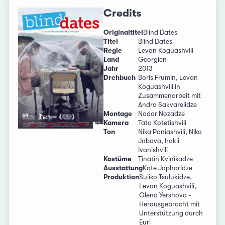
Credits
Originaltitel
Blind Dates
Titel
Blind Dates
Regie
Levan Koguashvili
Land
Georgien
Jahr
2013
Drehbuch
Boris Frumin, Levan
Koguashvili in
Zusammenarbeit mit
Andro Sakvarelidze
Montage
Nodar Nozadze
Kamera
Tato Kotetishvili
Ton
Nika Paniashvili, Niko
Jobava, Irakli
Ivanishvili
Kostüme
Tinatin Kvinikadze
Ausstattung
Kote Japharidze
Produktion
Suliko Tsulukidze,
Levan Koguashvili,
Olena Yershova -
Herausgebracht mit
Unterstützung durch
Euri