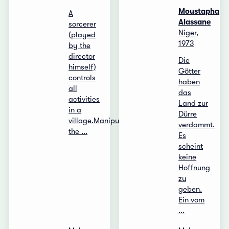
Moustapha
A
Alassane
sorcerer
Niger,
(played
1973
by the
director
Die
himself)
Götter
controls
haben
all
das
activities
Land zur
in a
Dürre
village.Manipulating
verdammt.
the ...
Es
scheint
keine
Hoffnung
zu
geben.
Ein vom
...