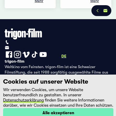
Mehr
Mehr
Datenschutzbestimmungen
Impressum
+41 (0)56 430 12 30
info@trigon-film.org
DE
FR
EN
trigon-film
Weltkino vom Feinsten. trigon-film ist eine Schweizer
Filmstiftung, die seit 1988 sorgfältig ausgewählte Filme aus
Lateinamerika, Asien, Afrika und dem östlichen Europa im
Cookies auf unserer Website
Kino herausbringt und eine eigene DVD-Edition sowie die
Streaming-Plattform filmingo betreibt.
Wir verwenden Cookies, um unsere Website
benutzerfreundlich zu gestalten. In unserer
Datenschutzerklärung
finden Sie weitere Informationen
darüber, wie wir Cookies einsetzen und Ihre Daten schützen.
Alle akzeptieren