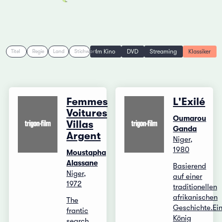
Im Kino
DVD
Streaming
Klassiker
Titel
Regie
Land
Stichwort
Femmes
L'Exilé
Voitures
Oumarou
Villas
Ganda
Argent
Niger,
1980
Moustapha
Alassane
Basierend
Niger,
auf einer
1972
traditionellen
afrikanischen
The
Geschichte.Ei
frantic
König
search