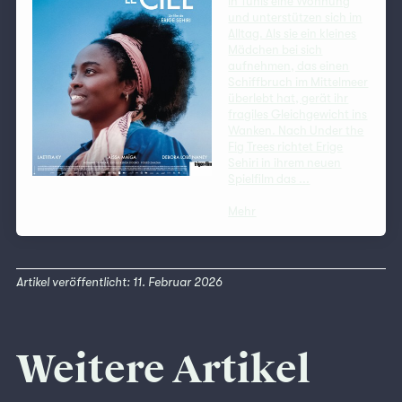
in Tunis eine Wohnung
und unterstützen sich im
Alltag. Als sie ein kleines
Mädchen bei sich
aufnehmen, das einen
Schiffbruch im Mittelmeer
überlebt hat, gerät ihr
fragiles Gleichgewicht ins
Wanken. Nach Under the
Fig Trees richtet Erige
Sehiri in ihrem neuen
Spielfilm das ...
Mehr
Artikel veröffentlicht: 11. Februar 2026
Weitere Artikel