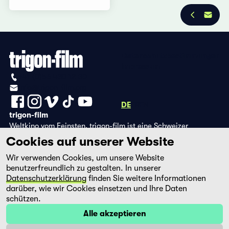
Datenschutzbestimmungen
Impressum
+41 (0)56 430 12 30
info@trigon-film.org
DE
FR
EN
trigon-film
Weltkino vom Feinsten. trigon-film ist eine Schweizer
Filmstiftung, die seit 1988 sorgfältig ausgewählte Filme aus
Cookies auf unserer Website
Lateinamerika, Asien, Afrika und dem östlichen Europa im
Wir verwenden Cookies, um unsere Website
Kino herausbringt und eine eigene DVD-Edition sowie die
benutzerfreundlich zu gestalten. In unserer
Streaming-Plattform filmingo betreibt.
Datenschutzerklärung
finden Sie weitere Informationen
darüber, wie wir Cookies einsetzen und Ihre Daten
schützen.
Alle akzeptieren