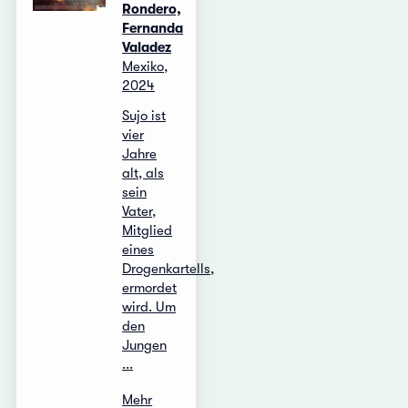
Rondero,
Fernanda
Valadez
Mexiko,
2024
Sujo ist
vier
Jahre
alt, als
sein
Vater,
Mitglied
eines
Drogenkartells,
ermordet
wird. Um
den
Jungen
...
Mehr