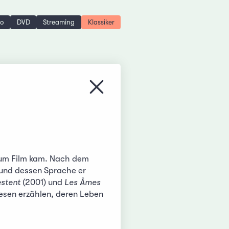
no
DVD
Streaming
Klassiker
Menü schliessen
r zum Film kam. Nach dem
 und dessen Sprache er
estent
(2001) und
Les Âmes
esen erzählen, deren Leben