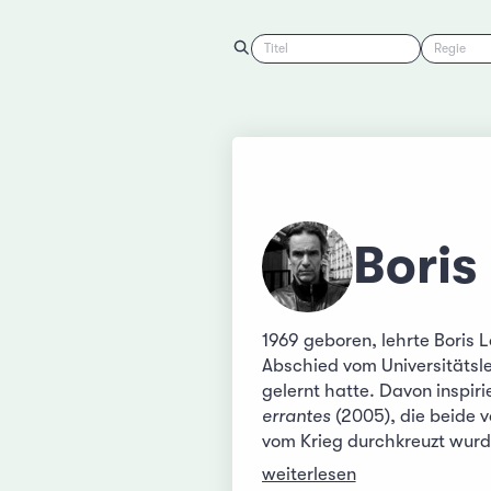
Titel
Regie
Boris
1969 geboren, lehrte Boris 
Abschied vom Universitätsl
gelernt hatte. Davon inspiri
errantes
(2005), die beide 
vom Krieg durchkreuzt wurd
weiterlesen