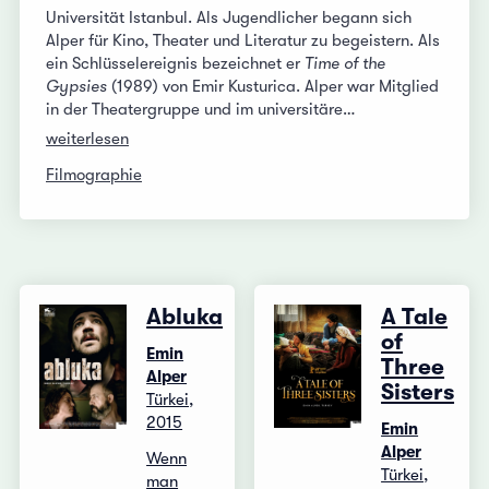
Universität Istanbul. Als Jugendlicher begann sich
Alper für Kino, Theater und Literatur zu begeistern. Als
ein Schlüsselereignis bezeichnet er
Time of the
Gypsies
(1989) von Emir Kusturica. Alper war Mitglied
in der Theatergruppe und im universitäre…
weiterlesen
Filmographie
Abluka
A Tale
of
Emin
Three
Alper
Sisters
Türkei,
2015
Emin
Alper
Wenn
Türkei,
man