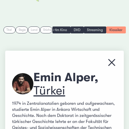
Im Kino
DVD
Streaming
Klassiker
Titel
Regie
Land
Stichwort
Menü s
Emin Alper,
Türkei
1974 in Zentralanatolien geboren und aufgewachsen,
studierte Emin Alper in Ankara Wirtschaft und
Geschichte. Nach dem Doktorat in zeitgenössischer
türkischer Geschichte lehrte er an der Fakultät für
Geistes- und Sozialwissenschaften der Technischen