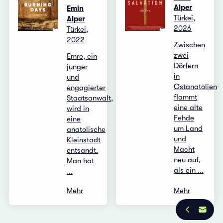
Alper
Emin
Türkei,
Alper
2026
Türkei,
2022
Zwischen
zwei
Emre, ein
Dörfern
junger
in
und
Ostanatolien
engagierter
flammt
Staatsanwalt,
eine alte
wird in
Fehde
eine
um Land
anatolische
und
Kleinstadt
Macht
entsandt.
neu auf,
Man hat
als ein ...
...
Mehr
Mehr