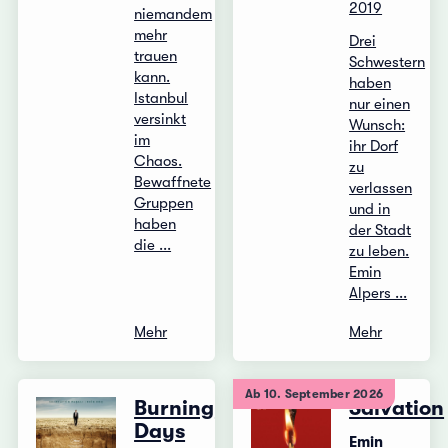
2019
niemandem
mehr
Drei
trauen
Schwestern
kann.
haben
Istanbul
nur einen
versinkt
Wunsch:
im
ihr Dorf
Chaos.
zu
Bewaffnete
verlassen
Gruppen
und in
haben
der Stadt
die ...
zu leben.
Emin
Alpers ...
Mehr
Mehr
Ab 10. September 2026
Burning
Salvation
Days
Emin