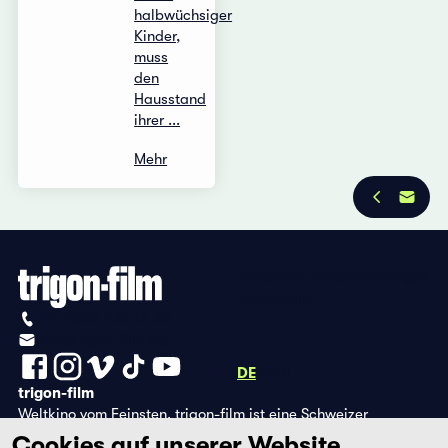
halbwüchsiger
Kinder,
muss
den
Hausstand
ihrer ...
Mehr
Datenschutzbestimmungen
Impressum
+41 (0)56 430 12 30
info@trigon-film.org
DE
FR
EN
trigon-film
Weltkino vom Feinsten. trigon-film ist eine Schweizer
Filmstiftung, die seit 1988 sorgfältig ausgewählte Filme aus
Cookies auf unserer Website