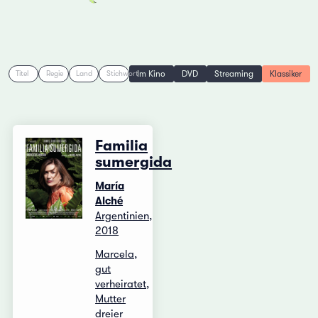
Im Kino
DVD
Streaming
Klassiker
Titel
Regie
Land
Stichwort
Familia
sumergida
María
Alché
Argentinien,
2018
Marcela,
gut
verheiratet,
Mutter
dreier