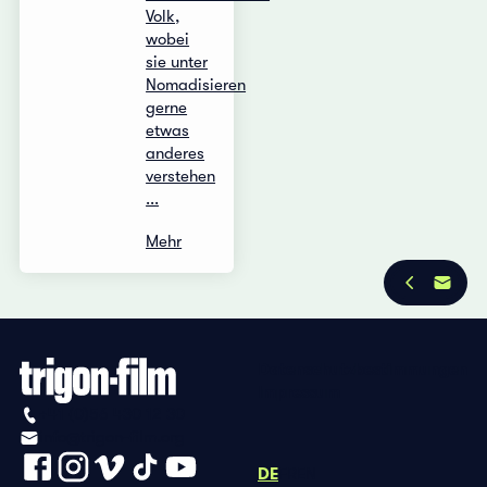
Volk,
wobei
sie unter
Nomadisieren
gerne
etwas
anderes
verstehen
...
Mehr
Datenschutzbestimmungen
Impressum
+41 (0)56 430 12 30
info@trigon-film.org
DE
FR
EN