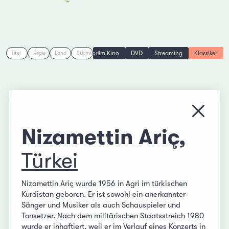
Im Kino
DVD
Streaming
Klassiker
Titel
Regie
Land
Stichwort
Menü s
Nizamettin Ariç,
Türkei
Nizamettin Ariç wurde 1956 in Agri im türkischen
Kurdistan geboren. Er ist sowohl ein anerkannter
Sänger und Musiker als auch Schauspieler und
Tonsetzer. Nach dem militärischen Staatsstreich 1980
wurde er inhaftiert, weil er im Verlauf eines Konzerts in