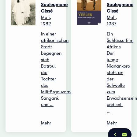
Souleymane
Souleymane
Cissé
Cissé
Mali,
Mali,
1982
1987
In einer
Ein
afrikanischen
Schlüsselfilm
Stadt
Afrikas
begegnen
Der
sich
junge
Batrou,
Nianankoro
die
steht an
Tochter
der
des
Schwelle
Militärgouverneurs
zum
Sangaré,
Erwachsensei
und ...
und soll
...
Mehr
Mehr