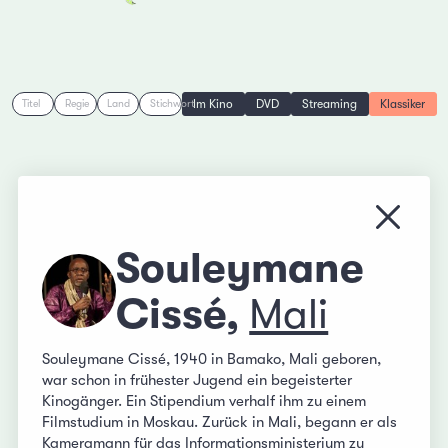
Im Kino
DVD
Streaming
Klassiker
Titel
Regie
Land
Stichwort
Menü s
Souleymane
Cissé,
Mali
Souleymane Cissé, 1940 in Bamako, Mali geboren,
war schon in frühester Jugend ein begeisterter
Kinogänger. Ein Stipendium verhalf ihm zu einem
Filmstudium in Moskau. Zurück in Mali, begann er als
Kameramann für das Informationsministerium zu