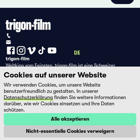
Datenschutzbestimmungen
Impressum
+41 (0)56 430 12 30
info@trigon-film.org
DE
FR
EN
trigon-film
Weltkino vom Feinsten. trigon-film ist eine Schweizer
Filmstiftung, die seit 1988 sorgfältig ausgewählte Filme aus
Cookies auf unserer Website
Lateinamerika, Asien, Afrika und dem östlichen Europa im
Wir verwenden Cookies, um unsere Website
Kino herausbringt und eine eigene DVD-Edition sowie die
benutzerfreundlich zu gestalten. In unserer
Streaming-Plattform filmingo betreibt.
Datenschutzerklärung
finden Sie weitere Informationen
darüber, wie wir Cookies einsetzen und Ihre Daten
schützen.
Alle akzeptieren
Nicht-essentielle Cookies verweigern