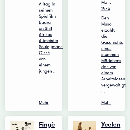
Mali,
Alltag In
1975
seinem
Spielfilm
Den
Baara
Muso
erzählt
erzählt
Afrikas
die
Altmeister
Geschichte
Souleymane
eines
Cissé
stummen
von
Mädchens,
einem
das von
jungen ...
einem
Arbeitslosen
vergewaltigt
...
Mehr
Mehr
Finyè
Yeelen