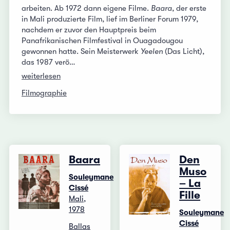
arbeiten. Ab 1972 dann eigene Filme.
Baara
, der erste
in Mali produzierte Film, lief im Berliner Forum 1979,
nachdem er zuvor den Hauptpreis beim
Panafrikanischen Filmfestival in Ouagadougou
gewonnen hatte. Sein Meisterwerk
Yeelen
(Das Licht),
das 1987 verö…
weiterlesen
Filmographie
Baara
Den
Muso
Souleymane
– La
Cissé
Fille
Mali,
1978
Souleymane
Cissé
Ballas