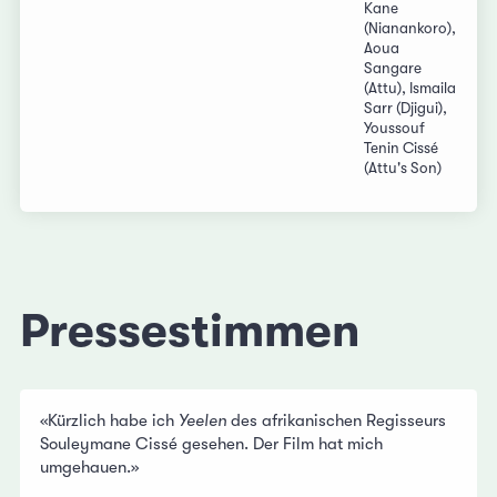
Kane
(Nianankoro),
Aoua
Sangare
(Attu), Ismaila
Sarr (Djigui),
Youssouf
Tenin Cissé
(Attu's Son)
Pressestimmen
«Kürzlich habe ich
Yeelen
des afrikanischen Regisseurs
Souleymane Cissé gesehen. Der Film hat mich
umgehauen.»