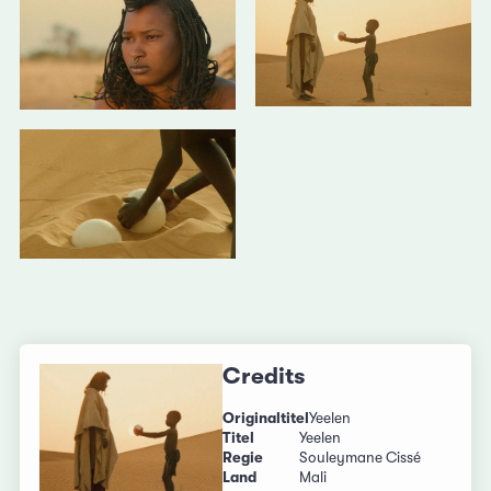
Credits
Originaltitel
Yeelen
Titel
Yeelen
Regie
Souleymane Cissé
Land
Mali