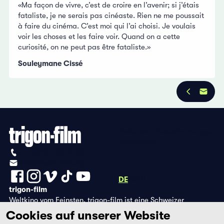
«Ma façon de vivre, c’est de croire en l’avenir; si j’étais
fataliste, je ne serais pas cinéaste. Rien ne me poussait
à faire du cinéma. C’est moi qui l’ai choisi. Je voulais
voir les choses et les faire voir. Quand on a cette
curiosité, on ne peut pas être fataliste.»
Souleymane Cissé
Datenschutzbestimmungen
Impressum
+41 (0)56 430 12 30
info@trigon-film.org
DE
FR
EN
trigon-film
Weltkino vom Feinsten. trigon-film ist eine Schweizer
Filmstiftung, die seit 1988 sorgfältig ausgewählte Filme aus
Cookies auf unserer Website
Lateinamerika, Asien, Afrika und dem östlichen Europa im