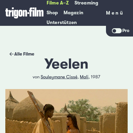
Filme A–Z
Streaming
Shop
Magazin
Menü
Menü
Unterstützen
Pro
Alle Filme
Yeelen
von
Souleymane Cissé
,
Mali
, 1987