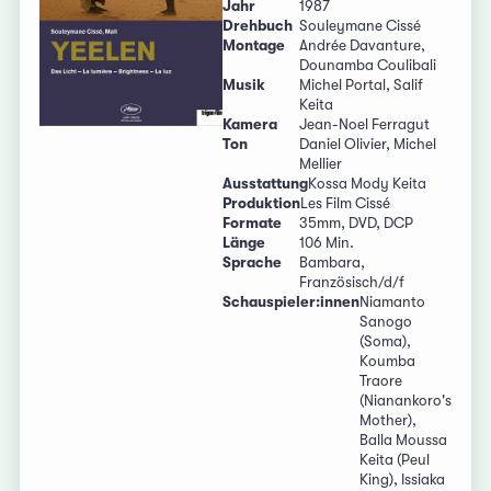
Jahr
1987
Drehbuch
Souleymane Cissé
Montage
Andrée Davanture,
Dounamba Coulibali
Musik
Michel Portal, Salif
Keita
Kamera
Jean-Noel Ferragut
Ton
Daniel Olivier, Michel
Mellier
Ausstattung
Kossa Mody Keita
Produktion
Les Film Cissé
Formate
35mm, DVD, DCP
Länge
106 Min.
Sprache
Bambara,
Französisch/d/f
Schauspieler:innen
Niamanto
Sanogo
(Soma),
Koumba
Traore
(Nianankoro's
Mother),
Balla Moussa
Keita (Peul
King), Issiaka