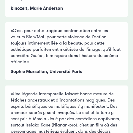
kinozeit, Marie Anderson
«C’est pour cette tragique confrontation entre les
valeurs Bien/Mal, pour cette violence de l’action
toujours intimement liée à la beauté, pour cette
esthétique parfaitement maîtrisée de l’image, qu’il faut
connaître
Yeelen,
film repère dans l’histoire du cinéma
africain.»
Sophie Marsallon, Université Paris
«Une légende intemporelle faisant bonne mesure de
fétiches ancestraux et d’incantations magiques. Des
esprits bénéfiques ou maléfiques s’y manifestent. Des
animaux sacrés y sont invoqués. Le ciel et la terre y
sont pris à témoin. Joué par des comédiens captivants,
surtout Issiaka Kane (Nianankoro), c’est un film où des
personnages mystérieux évoluent dans des décors