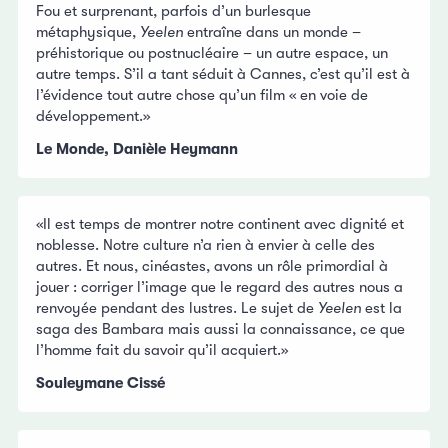
Fou et surprenant, parfois d’un burlesque
métaphysique,
Yeelen
entraîne dans un monde –
préhistorique ou postnucléaire – un autre espace, un
autre temps. S’il a tant séduit à Cannes, c’est qu’il est à
l’évidence tout autre chose qu’un film « en voie de
développement.»
Le Monde, Danièle Heymann
«Il est temps de montrer notre continent avec dignité et
noblesse. Notre culture n’a rien à envier à celle des
autres. Et nous, cinéastes, avons un rôle primordial à
jouer : corriger l’image que le regard des autres nous a
renvoyée pendant des lustres. Le sujet de
Yeelen
est la
saga des Bambara mais aussi la connaissance, ce que
l’homme fait du savoir qu’il acquiert.»
Souleymane Cissé