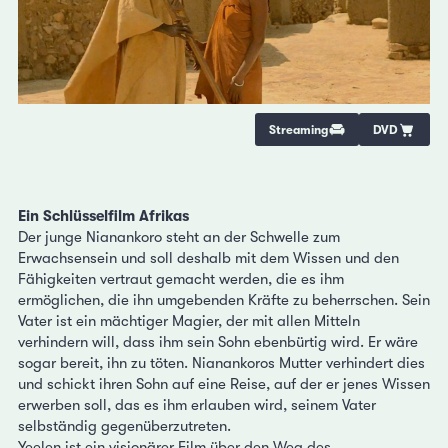
Streaming
DVD
Ein Schlüsselfilm Afrikas
Der junge Nianankoro steht an der Schwelle zum
Erwachsensein und soll deshalb mit dem Wissen und den
Fähigkeiten vertraut gemacht werden, die es ihm
ermöglichen, die ihn umgebenden Kräfte zu beherrschen. Sein
Vater ist ein mächtiger Magier, der mit allen Mitteln
verhindern will, dass ihm sein Sohn ebenbürtig wird. Er wäre
sogar bereit, ihn zu töten. Nianankoros Mutter verhindert dies
und schickt ihren Sohn auf eine Reise, auf der er jenes Wissen
erwerben soll, das es ihm erlauben wird, seinem Vater
selbständig gegenüberzutreten.
Yeelen ist ein visionärer Film über den Weg des