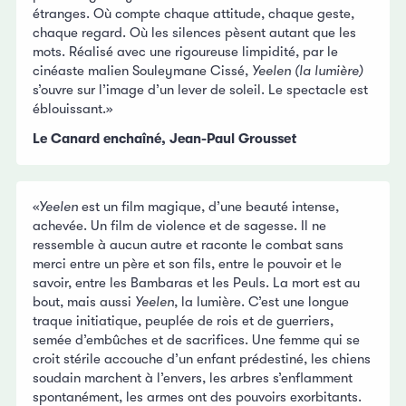
étranges. Où compte chaque attitude, chaque geste,
chaque regard. Où les silences pèsent autant que les
mots. Réalisé avec une rigoureuse limpidité, par le
cinéaste malien Souleymane Cissé,
Yeelen (la lumière)
s’ouvre sur l’image d’un lever de soleil. Le spectacle est
éblouissant.»
Le Canard enchaîné, Jean-Paul Grousse
t
«
Yeelen
est un film magique, d’une beauté intense,
achevée. Un film de violence et de sagesse. Il ne
ressemble à aucun autre et raconte le combat sans
merci entre un père et son fils, entre le pouvoir et le
savoir, entre les Bambaras et les Peuls. La mort est au
bout, mais aussi
Yeelen
, la lumière. C’est une longue
traque initiatique, peuplée de rois et de guerriers,
semée d’embûches et de sacrifices. Une femme qui se
croit stérile accouche d’un enfant prédestiné, les chiens
soudain marchent à l’envers, les arbres s’enflamment
spontanément, les armes ont des pouvoirs exorbitants.