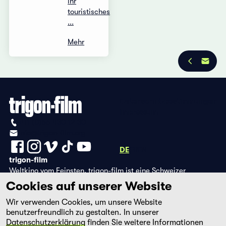
ihr
touristisches
...
Mehr
Datenschutzbestimmungen
Impressum
+41 (0)56 430 12 30
info@trigon-film.org
DE
FR
EN
trigon-film
Weltkino vom Feinsten. trigon-film ist eine Schweizer
Filmstiftung, die seit 1988 sorgfältig ausgewählte Filme aus
Cookies auf unserer Website
Lateinamerika, Asien, Afrika und dem östlichen Europa im
Wir verwenden Cookies, um unsere Website
Kino herausbringt und eine eigene DVD-Edition sowie die
benutzerfreundlich zu gestalten. In unserer
Streaming-Plattform filmingo betreibt.
Datenschutzerklärung
finden Sie weitere Informationen