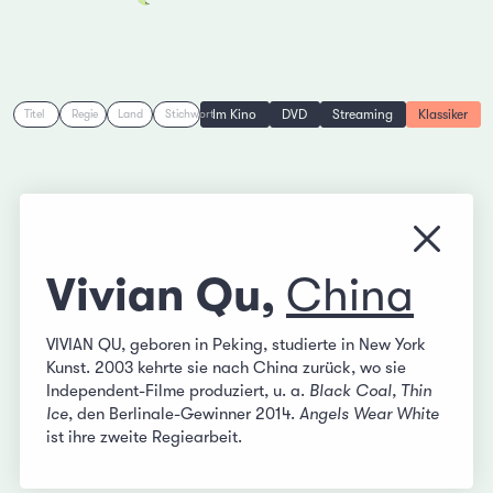
Im Kino
DVD
Streaming
Klassiker
Titel
Regie
Land
Stichwort
Menü s
Vivian Qu,
China
VIVIAN QU, geboren in Peking, studierte in New York
Kunst. 2003 kehrte sie nach China zurück, wo sie
Independent-Filme produziert, u. a.
Black Coal, Thin
Ice
, den Berlinale-Gewinner 2014.
Angels Wear White
ist ihre zweite Regiearbeit.