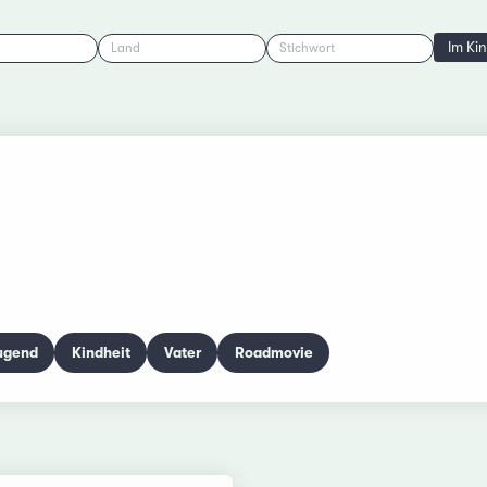
Im Ki
Land
Stichwort
ugend
Kindheit
Vater
Roadmovie