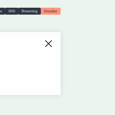
no
DVD
Streaming
Klassiker
Menü schliessen