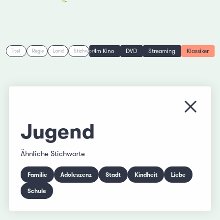
Im Kino
DVD
Streaming
Klassiker
Titel
Regie
Land
Stichwort
Menü s
Jugend
Ähnliche Stichworte
Familie
Adoleszenz
Stadt
Kindheit
Liebe
Schule