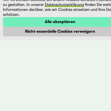
Iran,
zu gestalten. In unserer
Datenschutzerklärung
finden Sie weit
Bensaidi
Informationen darüber, wie wir Cookies einsetzen und Ihre D
2009
Marokko,
schützen.
2011
Nach
Alle akzeptieren
vielen
Jungsein
Jahren in
im
Nicht-essentielle Cookies verweigern
Deutschland
Maghreb.
macht
Viele
Ahmad
Jugendliche
Urlaub in
haben
seiner
hier nicht
Heimat
allzu viel
Iran.
zu
Ehemalige
verlieren,
...
die
Gesellschaft
...
Mehr
Mehr