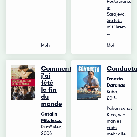
Restaurants
in
Sarajevo.
Sie lebt
mit ihrem
...
Mehr
Mehr
Comment
Conduct
j'ai
Ernesto
fêté
Daranas
la fin
Kuba,
du
2014
monde
Kubanisches
Catalin
Kino, wie
Mitulescu
man es
Rumänien,
nicht
2006
mehr alle