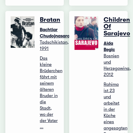
Bratan
Children
Of
Bachtiar
Sarajevo
Chudojnasarow
Tadschikistan,
Aida
1991
Begic
Bosnien
Das
und
kleine
Herzegowina,
Brüderchen
2012
fährt mit
seinem
Rahima
älteren
ist 23
Bruder in
und
die
arbeitet
Stadt,
in der
wo der
Küche
der Vater
eines
...
angesagten