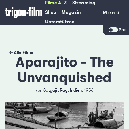
Filme A–Z
Streaming
Shop
Magazin
Menü
Menü
Unterstützen
Pro
Alle Filme
Aparajito - The
Unvanquished
von
Satyajit Ray
,
Indien
, 1956