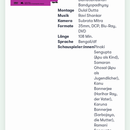
Bandyopadhyay
Montage
Dulal Dutta
Musik
Ravi Shankar
Kamera
Subrata Mitra
Formate
35mm, DCP, Blu-Ray,
DVD
Länge
108 Min.
Sprache
Bengali/df
Schauspieler:innen
Pinaki
Sengupta
(Apu als Kind),
Samaran
Ghosal (Apu
als
Jugendlicher),
Kanu
Bannerjee
(Harihar Ray,
der Vater),
Karuna
Bannerjee
(Sarbojaya,
die Mutter),
Ramani