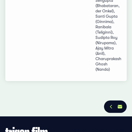
Sengupta
(Bhabataran,
der Onkel),
Santi Gupta
(Ginnima),
Ranibala
(Teliginni),
Sudipta Roy
(Nirupama),
Ajay Mitra
(Anil),
Charuprakash
Ghosh
(Nanda)
Datenschutzbestimmungen