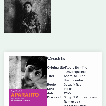
Credits
Originaltitel
Aparajito - The
Unvanquished
Titel
Aparajito - The
Unvanquished
Regie
Satyajit Ray
Land
Indien
Jahr
1956
Drehbuch
Satyajit Ray nach dem
Roman von
Bibhutibhushan