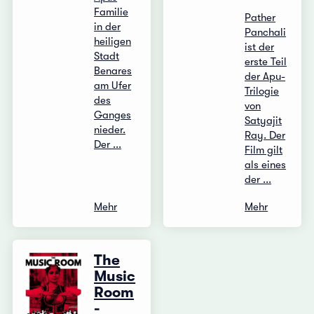
Familie
Pather
in der
Panchali
heiligen
ist der
Stadt
erste Teil
Benares
der Apu-
am Ufer
Trilogie
des
von
Ganges
Satyajit
nieder.
Ray. Der
Der ...
Film gilt
als eines
der ...
Mehr
Mehr
The
Music
Room
-