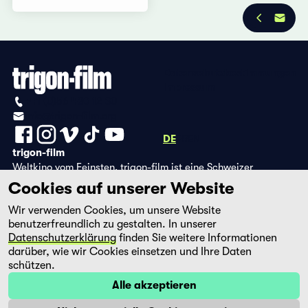
Datenschutzbestimmungen
Impressum
+41 (0)56 430 12 30
info@trigon-film.org
DE
FR
EN
trigon-film
Weltkino vom Feinsten. trigon-film ist eine Schweizer
Filmstiftung, die seit 1988 sorgfältig ausgewählte Filme aus
Cookies auf unserer Website
Lateinamerika, Asien, Afrika und dem östlichen Europa im
Wir verwenden Cookies, um unsere Website
Kino herausbringt und eine eigene DVD-Edition sowie die
benutzerfreundlich zu gestalten. In unserer
Streaming-Plattform filmingo betreibt.
Datenschutzerklärung
finden Sie weitere Informationen
darüber, wie wir Cookies einsetzen und Ihre Daten
schützen.
Alle akzeptieren