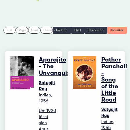
Im Kino
DVD
Streaming
Klassiker
Titel
Regie
Land
Stichwort
Aparajito
Pather
- The
Panchali
Unvanquished
-
Song
Satyajit
of the
Ray
Little
Indien,
Road
1956
Satyajit
Um 1920
Ray
lässt
Indien,
sich
1955
Apus