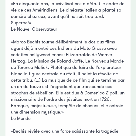
«En cinquante ans, la «civilisation» a détruit le cadre de
vie de ces Amérindiens. Le cinéaste italien a planté sa
caméra chez eux, avant qu'il ne soit trop tard.
Superbe!»
Le Nouvel Observateur
«Marco Bechis tourne délibérément le dos aux films
ayant déjà montré ces Indiens du Mato Grosso avec
vedettes hollywoodiennes: Fitzcarraldo de Werner
Herzog, La Mission de Roland Joffé, Le Nouveau Monde
de Terence Malick. Plutôt que de faire de l'explorateur
blanc la figure centrale du récit, il peint la révolte de
cette tribu. (…) La musique de ce film qui se termine par
un cri de fauve est l'ingrédient qui transcende ces
strophes de rébellion. Elle est due à Domenico Zipoli, un
missionnaire de l'ordre des jésuites mort en 1726.
Baroque, majestueuse, tempête de choeurs, elle octroie
une dimension mystique.»
Le Monde
«Bechis révèle avec une force saisissante la tragédie