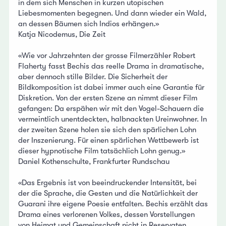
in dem sich Menschen in kurzen utopischen
Liebesmomenten begegnen. Und dann wieder ein Wald,
an dessen Bäumen sich Indios erhängen.»
Katja Nicodemus, Die Zeit
«Wie vor Jahrzehnten der grosse Filmerzähler Robert
Flaherty fasst Bechis das reelle Drama in dramatische,
aber dennoch stille Bilder. Die Sicherheit der
Bildkomposition ist dabei immer auch eine Garantie für
Diskretion. Von der ersten Szene an nimmt dieser Film
gefangen: Da erspähen wir mit den Vogel-Schauern die
vermeintlich unentdeckten, halbnackten Ureinwohner. In
der zweiten Szene holen sie sich den spärlichen Lohn
der Inszenierung. Für einen spärlichen Wettbewerb ist
dieser hypnotische Film tatsächlich Lohn genug.»
Daniel Kothenschulte, Frankfurter Rundschau
«Das Ergebnis ist von beeindruckender Intensität, bei
der die Sprache, die Gesten und die Natürlichkeit der
Guarani ihre eigene Poesie entfalten. Bechis erzählt das
Drama eines verlorenen Volkes, dessen Vorstellungen
von Heimat und Gemeinschaft nicht in Reservaten