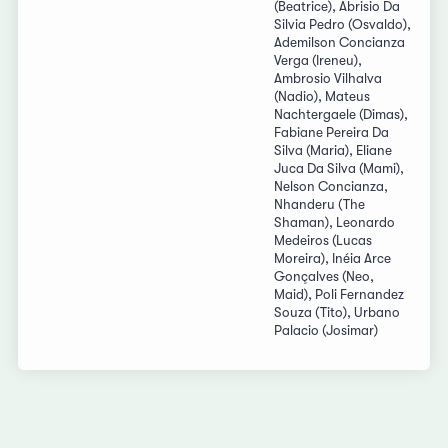
(Beatrice), Abrisio Da
Silvia Pedro (Osvaldo),
Ademilson Concianza
Verga (Ireneu),
Ambrosio Vilhalva
(Nadio), Mateus
Nachtergaele (Dimas),
Fabiane Pereira Da
Silva (Maria), Eliane
Juca Da Silva (Mami),
Nelson Concianza,
Nhanderu (The
Shaman), Leonardo
Medeiros (Lucas
Moreira), Inéia Arce
Gonçalves (Neo,
Maid), Poli Fernandez
Souza (Tito), Urbano
Palacio (Josimar)