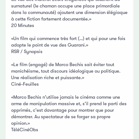
surnaturel (le chaman occupe une place primordiale
dans la communauté) ajoutent une dimension élégiaque
à cette fiction fortement documentée.»
20 Minutes
«Un film qui commence très fort (…) et qui pour une fois
adopte le point de vue des Guarani.»
RSR / Synopsis
«Le film (engagé) de Marco Bechis sait éviter tout
manichéisme, tout discours idéologique ou politique.
Une réalisation riche et puissante.»
Ciné-Feuilles
«Marco Bechis n'utilise jamais le cinéma comme une
arme de manipulation massive et, s'il prend le parti des
opprimés, c'est davantage pour montrer que pour
démontrer. Au spectateur de se forger sa propre
opinion.»
TéléCinéObs