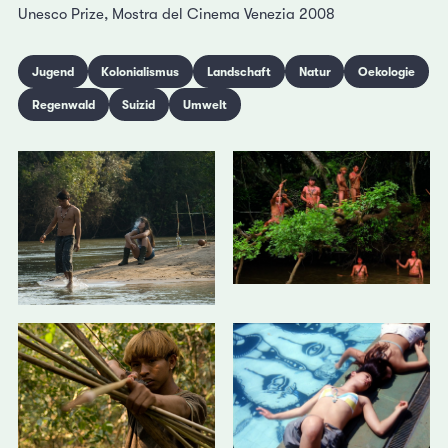
Unesco Prize, Mostra del Cinema Venezia 2008
Jugend
Kolonialismus
Landschaft
Natur
Oekologie
Regenwald
Suizid
Umwelt