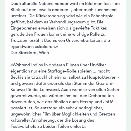
Das kulturelle Nebeneinander wird im Bild manifest - im
Blick auf den jeweils anderen -, aber auch zunehmend
unreiner. Die Rückeroberung wird wie ein Schachspiel
geführt, bei dem es Verhandlungsraum gibt. Die
Eingeborenen erweisen sich als gewiefte Taktiker,
gerade den Frauen kommt eine wichtige Rolle zu.
Trotzdem erzählt Bechis von Unvereinbarkeiten, die
irgendwann eskalieren.»
Der Standard, Wien
«Während Indios in anderen Filmen über Urvölker
eigentlich nur eine Staffage-Rolle spielen ... macht
Bechis sie tatsächlich einmal selbst zu Hauptakteuren -
und gewann dafür erstmals den Stamm der Guarani-
Kaiowa für die Leinwand. Auch wenn er von allen Seiten
gewarnt wurde, sie würden ihm bei den Dreharbeiten
davonlaufen, wie das ähnlich auch Herzog und Joffé
passiert ist. So entstand ein sehr eindringlicher,
ungewöhnlicher Film über Möglichkeiten und Grenzen
kultureller Annäherung, der die Losung des
Festivalchefs zu beiden Teilen einlöst.»