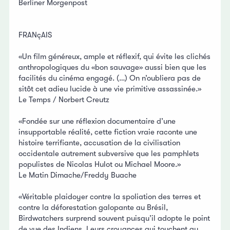
Berliner Morgenpost
FRANçAIS
«Un film généreux, ample et réflexif, qui évite les clichés
anthropologiques du «bon sauvage» aussi bien que les
facilités du cinéma engagé. (…) On n’oubliera pas de
sitôt cet adieu lucide à une vie primitive assassinée.»
Le Temps / Norbert Creutz
«Fondée sur une réflexion documentaire d’une
insupportable réalité, cette fiction vraie raconte une
histoire terrifiante, accusation de la civilisation
occidentale autrement subversive que les pamphlets
populistes de Nicolas Hulot ou Michael Moore.»
Le Matin Dimache/Freddy Buache
«Véritable plaidoyer contre la spoliation des terres et
contre la déforestation galopante au Brésil,
Birdwatchers surprend souvent puisqu’il adopte le point
de vue des Indiens. Leurs croyances qui touchent au