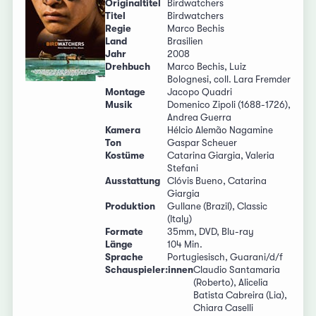
Originaltitel
Birdwatchers
Titel
Birdwatchers
Regie
Marco Bechis
Land
Brasilien
Jahr
2008
Drehbuch
Marco Bechis, Luiz
Bolognesi, coll. Lara Fremder
Montage
Jacopo Quadri
Musik
Domenico Zipoli (1688-1726),
Andrea Guerra
Kamera
Hélcio Alemão Nagamine
Ton
Gaspar Scheuer
Kostüme
Catarina Giargia, Valeria
Stefani
Ausstattung
Clóvis Bueno, Catarina
Giargia
Produktion
Gullane (Brazil), Classic
(Italy)
Formate
35mm, DVD, Blu-ray
Länge
104 Min.
Sprache
Portugiesisch, Guarani/d/f
Schauspieler:innen
Claudio Santamaria
(Roberto), Alicelia
Batista Cabreira (Lia),
Chiara Caselli