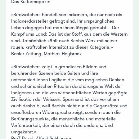
Das Kulturmagazin
«Birdwatchers handelt von Indianern, die nur noch als
Indianerdarsteller gefragt sind. Ihr ursprüngliches
Leben dagegen hat man ihnen längst geraubt. - Der
Kampf ums Land: Das ist der Stoff, aus dem die Western
sind. Tatsächlich zählt auch Bechis Werk mit seiner
rauen, kraftvollen Intensität zu dieser Kategorie.»
Basler Zeitung, Mathias Heybrock
«Birdwatchers zeigt in grandiosen Bildern und
berührenden Szenen beide Seiten und ihre
unterschiedlichen Logiken: die vom magischen Denken
und schamanischen Ritualen durchdrungene Welt der
Indigenen und die von wirtschaftlichen Werten geprägte
Zivilisation der Weissen. Spannend ist das vor allem
auch deshalb, weil Bechis nicht nur die Gegensätze und
unauflösbaren Widersprüche zeigt, sondern auch die
Berührungspunkte, die menschliche und materielle
Verführbarkeit, der einen durch die anderen.. Und
umgekehrt.»
ProZ Basel, Alfred Schlienger