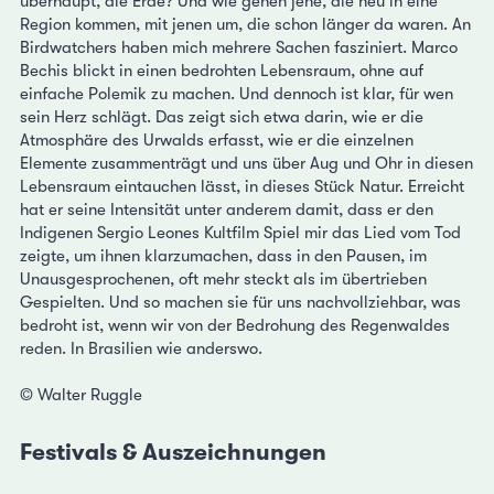
überhaupt, die Erde? Und wie gehen jene, die neu in eine
Region kommen, mit jenen um, die schon länger da waren. An
Birdwatchers haben mich mehrere Sachen fasziniert. Marco
Bechis blickt in einen bedrohten Lebensraum, ohne auf
einfache Polemik zu machen. Und dennoch ist klar, für wen
sein Herz schlägt. Das zeigt sich etwa darin, wie er die
Atmosphäre des Urwalds erfasst, wie er die einzelnen
Elemente zusammenträgt und uns über Aug und Ohr in diesen
Lebensraum eintauchen lässt, in dieses Stück Natur. Erreicht
hat er seine Intensität unter anderem damit, dass er den
Indigenen Sergio Leones Kultfilm Spiel mir das Lied vom Tod
zeigte, um ihnen klarzumachen, dass in den Pausen, im
Unausgesprochenen, oft mehr steckt als im übertrieben
Gespielten. Und so machen sie für uns nachvollziehbar, was
bedroht ist, wenn wir von der Bedrohung des Regenwaldes
reden. In Brasilien wie anderswo.
© Walter Ruggle
Festivals & Auszeichnungen