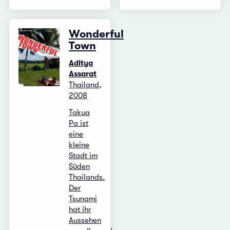
Wonderful
Town
Aditya
Assarat
Thailand,
2008
Takua
Pa ist
eine
kleine
Stadt im
Süden
Thailands.
Der
Tsunami
hat ihr
Aussehen