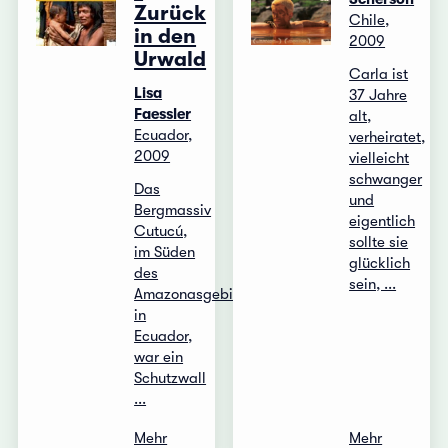
Zurück
Chile,
in den
2009
Urwald
Carla ist
Lisa
37 Jahre
Faessler
alt,
Ecuador,
verheiratet,
2009
vielleicht
schwanger
Das
und
Bergmassiv
eigentlich
Cutucú,
sollte sie
im Süden
glücklich
des
sein, ...
Amazonasgebietes
in
Ecuador,
war ein
Schutzwall
...
Mehr
Mehr