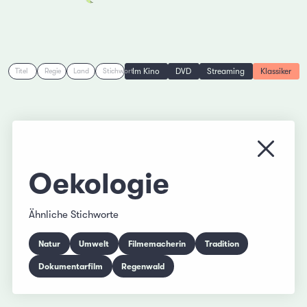
Im Kino
DVD
Streaming
Klassiker
Titel
Regie
Land
Stichwort
Menü s
Oekologie
Ähnliche Stichworte
Natur
Umwelt
Filmemacherin
Tradition
Dokumentarfilm
Regenwald