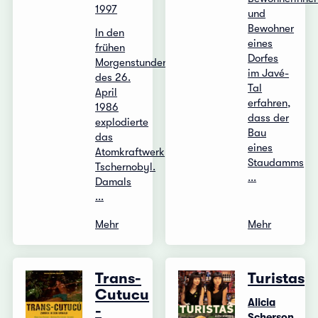
1997
und
Bewohner
In den
eines
frühen
Dorfes
Morgenstunden
im Javé-
des 26.
Tal
April
erfahren,
1986
dass der
explodierte
Bau
das
eines
Atomkraftwerk
Staudamms
Tschernobyl.
...
Damals
...
Mehr
Mehr
Trans-
Turistas
Cutucu
Alicia
-
Scherson