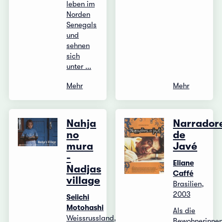
leben im
Norden
Senegals
und
sehnen
sich
unter ...
Mehr
Mehr
Nahja
Narrador
no
de
mura
Javé
-
Eliane
Nadjas
Caffé
village
Brasilien,
2003
Seiichi
Motohashi
Als die
Weissrussland,
Bewohnerinne