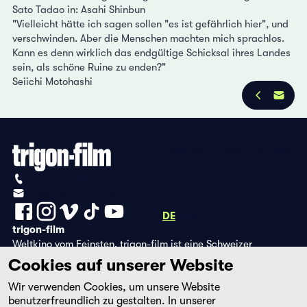
Sato Tadao in: Asahi Shinbun
"Vielleicht hätte ich sagen sollen "es ist gefährlich hier", und
verschwinden. Aber die Menschen machten mich sprachlos.
Kann es denn wirklich das endgültige Schicksal ihres Landes
sein, als schöne Ruine zu enden?"
Seiichi Motohashi
Datenschutzbestimmungen
Impressum
+41 (0)56 430 12 30
info@trigon-film.org
DE
FR
EN
trigon-film
Weltkino vom Feinsten. trigon-film ist eine Schweizer
Filmstiftung, die seit 1988 sorgfältig ausgewählte Filme aus
Cookies auf unserer Website
Lateinamerika, Asien, Afrika und dem östlichen Europa im
Wir verwenden Cookies, um unsere Website
Kino herausbringt und eine eigene DVD-Edition sowie die
benutzerfreundlich zu gestalten. In unserer
Streaming-Plattform filmingo betreibt.