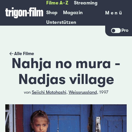
Filme A–Z
Streaming
Shop
Magazin
Menü
Menü
Unterstützen
Pro
Alle Filme
Nahja no mura -
Nadjas village
von
Seiichi Motohashi
,
Weissrussland
, 1997