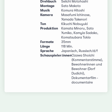
Drehbuch
Seiichi Motohashi
Montage
Sato Makoto
Musik
Komura Hitoshi
Kamera
Masafumi Ichinose,
Yamada Takenori
Ton
Kikuchi Nobuyuki
Produktion
Kamata Minoru, Sato
Yumiko, Kamyia Sadako,
Komatsubara Tokio
Formate
35mm
Länge
118 Min.
Sprache
Japanisch, Russisch/d/f
Schauspieler:innen
Ozawa Shoichi
(Kommentarstimme),
Bewohnerinnen und
Bewohner (Dorf
Dudichi),
Dokumentarfilm -
documentaire