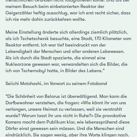
menschlichen Gründen nicht fotografieren sollte. Und als bei
meinem Besuch beim einbetonierten Reaktor der
Geigerzähler heftig ausschlug, war ich erst recht sicher, dass
ich nie mehr dahin zurückkehren wollte.
Meine Einstellung änderte sich allerdings ziemlich plötzlich,
als ich Tschetschersk besuchte, eine Stadt, 170 Kilometer vom
Reaktor entfernt. Ich war tief beeindruckt von der
Lebendigkeit der Menschen und aller anderen Lebewesen.
Als ich durch die Stadt spazierte, die einmal eine
Nuklearzone gewesen war, verwandelten sich die Bilder, die
ich von Tschernobyl hatte, in Bilder des Lebens."
Seiichi Motohashi, im Vorwort zu seinem Fotoband
"Die Schönheit von Belarus ist überwältigend. Man kann die
Dorfbewohner verstehen, die fragen: «Wie könnt ihr von uns
verlangen, unsere Heimat zu verlassen, weil sie verstrahlt
wurde? Warum lasst ihr uns nicht in Ruhe?» Die provokative
Kamera macht dem Publikum klar, wie lebenssprühend diese
Dörfer einst gewesen sein müssen. Und die Menschen sind
eindrücklich. Sie sagen wenig, aber ihre Worte klingen nach.